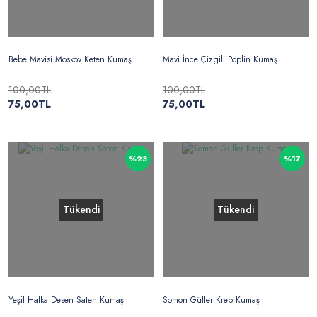
Bebe Mavisi Moskov Keten Kumaş
Mavi İnce Çizgili Poplin Kumaş
100,00TL
100,00TL
75,00TL
75,00TL
%23
%17
Tükendi
Tükendi
Yeşil Halka Desen Saten Kumaş
Somon Güller Krep Kumaş