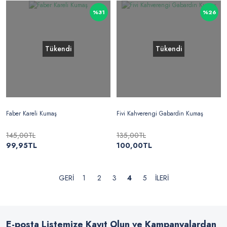
%31
%26
Tükendi
Tükendi
Faber Kareli Kumaş
Fivi Kahverengi Gabardin Kumaş
145,00TL
135,00TL
99,95TL
100,00TL
1
2
3
4
5
E-posta Listemize Kayıt Olun ve Kampanyalardan