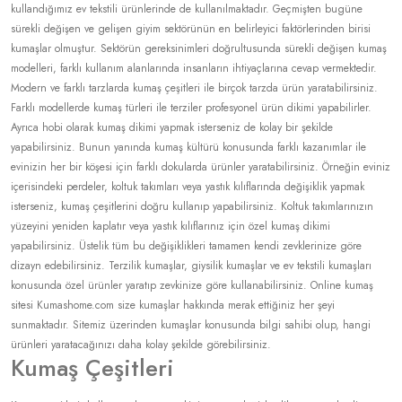
kullandığımız ev tekstili ürünlerinde de kullanılmaktadır. Geçmişten bugüne
sürekli değişen ve gelişen giyim sektörünün en belirleyici faktörlerinden birisi
kumaşlar olmuştur. Sektörün gereksinimleri doğrultusunda sürekli değişen kumaş
modelleri, farklı kullanım alanlarında insanların ihtiyaçlarına cevap vermektedir.
Modern ve farklı tarzlarda kumaş çeşitleri ile birçok tarzda ürün yaratabilirsiniz.
Farklı modellerde kumaş türleri ile terziler profesyonel ürün dikimi yapabilirler.
Ayrıca hobi olarak kumaş dikimi yapmak isterseniz de kolay bir şekilde
yapabilirsiniz. Bunun yanında kumaş kültürü konusunda farklı kazanımlar ile
evinizin her bir köşesi için farklı dokularda ürünler yaratabilirsiniz. Örneğin eviniz
içerisindeki perdeler, koltuk takımları veya yastık kılıflarında değişiklik yapmak
isterseniz, kumaş çeşitlerini doğru kullanıp yapabilirsiniz. Koltuk takımlarınızın
yüzeyini yeniden kaplatır veya yastık kılıflarınız için özel kumaş dikimi
yapabilirsiniz. Üstelik tüm bu değişiklikleri tamamen kendi zevklerinize göre
dizayn edebilirsiniz. Terzilik kumaşlar, giysilik kumaşlar ve ev tekstili kumaşları
konusunda özel ürünler yaratıp zevkinize göre kullanabilirsiniz. Online kumaş
sitesi Kumashome.com size kumaşlar hakkında merak ettiğiniz her şeyi
sunmaktadır. Sitemiz üzerinden kumaşlar konusunda bilgi sahibi olup, hangi
ürünleri yaratacağınızı daha kolay şekilde görebilirsiniz.
Kumaş Çeşitleri