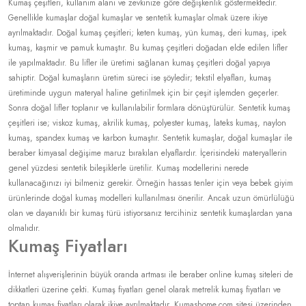
Kumaş çeşitleri, kullanım alanı ve zevkinize göre değişkenlik göstermektedir.
Genellikle kumaşlar doğal kumaşlar ve sentetik kumaşlar olmak üzere ikiye
ayrılmaktadır. Doğal kumaş çeşitleri; keten kumaş, yün kumaş, deri kumaş, ipek
kumaş, kaşmir ve pamuk kumaştır. Bu kumaş çeşitleri doğadan elde edilen lifler
ile yapılmaktadır. Bu lifler ile üretimi sağlanan kumaş çeşitleri doğal yapıya
sahiptir. Doğal kumaşların üretim süreci ise şöyledir; tekstil elyafları, kumaş
üretiminde uygun materyal haline getirilmek için bir çeşit işlemden geçerler.
Sonra doğal lifler toplanır ve kullanılabilir formlara dönüştürülür. Sentetik kumaş
çeşitleri ise; viskoz kumaş, akrilik kumaş, polyester kumaş, lateks kumaş, naylon
kumaş, spandex kumaş ve karbon kumaştır. Sentetik kumaşlar, doğal kumaşlar ile
beraber kimyasal değişime maruz bırakılan elyaflardır. İçerisindeki materyallerin
genel yüzdesi sentetik bileşiklerle üretilir. Kumaş modellerini nerede
kullanacağınızı iyi bilmeniz gerekir. Örneğin hassas tenler için veya bebek giyim
ürünlerinde doğal kumaş modelleri kullanılması önerilir. Ancak uzun ömürlülüğü
olan ve dayanıklı bir kumaş türü istiyorsanız tercihiniz sentetik kumaşlardan yana
olmalıdır.
Kumaş Fiyatları
İnternet alışverişlerinin büyük oranda artması ile beraber online kumaş siteleri de
dikkatleri üzerine çekti. Kumaş fiyatları genel olarak metrelik kumaş fiyatları ve
toptan kumaş fiyatları olarak ikiye ayrılmaktadır. Kumashome.com sitesi üzerinden