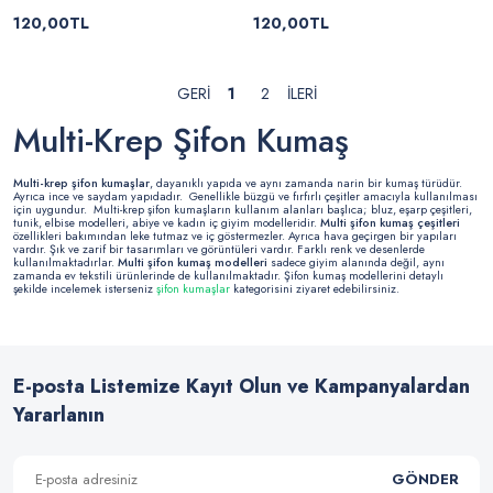
120,00TL
120,00TL
1
2
Multi-Krep Şifon Kumaş
Multi-krep şifon kumaşlar
, dayanıklı yapıda ve aynı zamanda narin bir kumaş türüdür.
Ayrıca ince ve saydam yapıdadır. Genellikle büzgü ve fırfırlı çeşitler amacıyla kullanılması
için uygundur. Multi-krep şifon kumaşların kullanım alanları başlıca; bluz, eşarp çeşitleri,
tunik, elbise modelleri, abiye ve kadın iç giyim modelleridir.
Multi şifon kumaş çeşitleri
özellikleri bakımından leke tutmaz ve iç göstermezler. Ayrıca hava geçirgen bir yapıları
vardır. Şık ve zarif bir tasarımları ve görüntüleri vardır. Farklı renk ve desenlerde
kullanılmaktadırlar.
Multi şifon kumaş modelleri
sadece giyim alanında değil, aynı
zamanda ev tekstili ürünlerinde de kullanılmaktadır. Şifon kumaş modellerini detaylı
şekilde incelemek isterseniz
şifon kumaşlar
kategorisini ziyaret edebilirsiniz.
E-posta Listemize Kayıt Olun ve Kampanyalardan
Yararlanın
GÖNDER