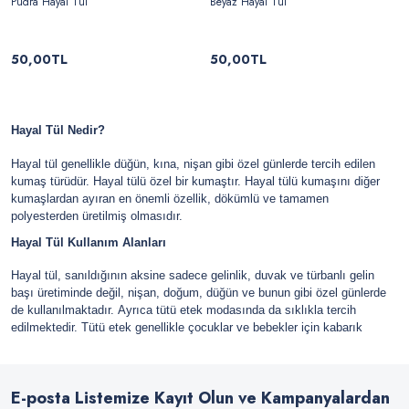
Pudra Hayal Tül
Beyaz Hayal Tül
50,00TL
50,00TL
Hayal Tül Nedir?
Hayal tül genellikle düğün, kına, nişan gibi özel günlerde tercih edilen
kumaş türüdür. Hayal tülü özel bir kumaştır. Hayal tülü kumaşını diğer
kumaşlardan ayıran en önemli özellik, dökümlü ve tamamen
polyesterden üretilmiş olmasıdır.
Hayal Tül Kullanım Alanları
Hayal tül, sanıldığının aksine sadece gelinlik, duvak ve türbanlı gelin
başı üretiminde değil, nişan, doğum, düğün ve bunun gibi özel günlerde
de kullanılmaktadır.
Ayrıca tütü etek modasında da sıklıkla tercih
edilmektedir. Tütü etek genellikle çocuklar ve bebekler için kabarık
şekilde görünen hayal tüllerdir.
Hayal tülün kullanım alanları başlıca;
•
Düğün ve nişan
•
Süsleme amaçlı
E-posta Listemize Kayıt Olun ve Kampanyalardan
•
Gelinlik başında