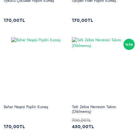
Uykucu Çocuklar Poplin Kumaş
Uyuyan Filler Poplin Kumaş
170,00TL
170,00TL
%36
Bahar Neşesi Poplin Kumaş
Tatlı Zebra Nevresim Takımı
(Dikilmemiş)
700,00TL
170,00TL
450,00TL