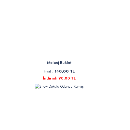
Gabardin kumaş
Gabardin kuma
kumaş özelli
•
Dayanıklı ve 
•
Su geçirmez ö
•
Farklı şekille
•
İç göstermezle
•
Mont ve ceket 
Gabard
Melanj Buklet
Son zamanlarda
biçimde olan b
Fiyat :
140,00 TL
Vücudu yakmaya
İndirimli 90,00 TL
giyim ürünleri
Gabar
Gabardin kuma
türüdür. Giyim
bahsedeceğimiz
tunik ve elbis
Gabar