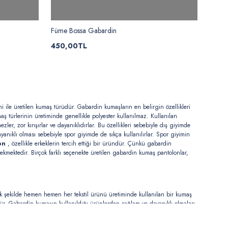
Füme Bossa Gabardin
450,00TL
i ile üretilen kumaş türüdür. Gabardin kumaşların en belirgin özellikleri
aş türlerinin üretiminde genellikle polyester kullanılmaz. Kullanılan
ler, zor kırışırlar ve dayanıklıdırlar. Bu özellikleri sebebiyle dış giyimde
nıklı olması sebebiyle spor giyimde de sıkça kullanılırlar. Spor giyimin
lon
, özellikle erkeklerin tercih ettiği bir üründür. Çünkü gabardin
i çekmektedir. Birçok farklı seçenekte üretilen gabardin kumaş pantolonlar,
cak şekilde hemen hemen her tekstil ürünü üretiminde kullanılan bir kumaş
r. Gabardin kumaşın kullanıldığı ürünlerden sağlam ve dayanıklı olmaları