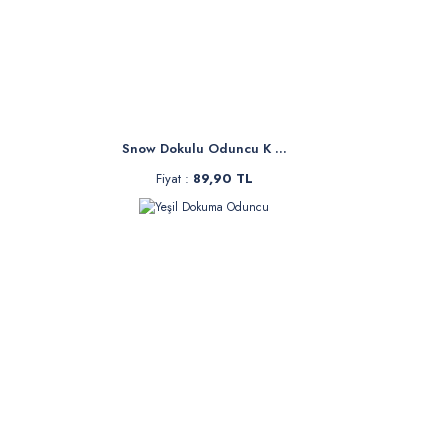
Gabardin kumaş
sektörüdür. Gi
dikilmektedir.
türünden üretil
Gabar
Snow Dokulu Oduncu K ...
Gabardin Ku
Fiyat :
89,90 TL
Gabardin kumaş
mevsiminde ter
Gabardin Ku
Gabardin kumaş
Gabardin Ku
Gabardin kumaşl