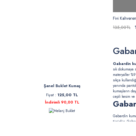
Fivi Kahver
135,00TL
Gaba
Gabardin k
sık dokumaya s
materyaller %
sıkça kullandı
yanında pantol
Şanel Buklet Kumaş
kumaşların daya
Fiyat :
125,00 TL
cepli kesim ve 
Gabar
İndirimli 90,00 TL
Gabardin kumaş
türüdür. Gabar
beklenmektedi
Gabar