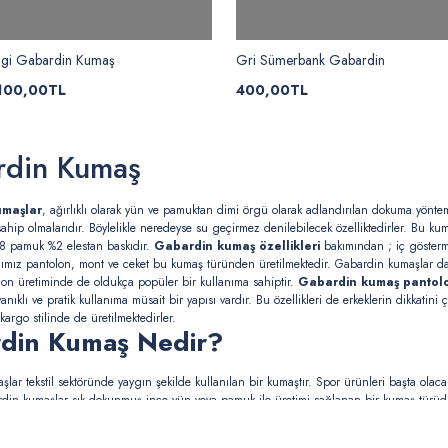
engi Gabardin Kumaş
Gri Sümerbank Gabardin
100,00TL
400,00TL
rdin Kumaş
umaşlar
, ağırlıklı olarak yün ve pamuktan dimi örgü olarak adlandırılan dokuma yöntem
ahip olmalarıdır. Böylelikle neredeyse su geçirmez denilebilecek özelliktedirler. Bu kum
98 pamuk %2 elestan baskıdır.
Gabardin kumaş özellikleri
bakımından ; iç göstermez
ğımız pantolon, mont ve ceket bu kumaş türünden üretilmektedir. Gabardin kumaşlar daya
on üretiminde de oldukça popüler bir kullanıma sahiptir.
Gabardin kumaş panto
nıklı ve pratik kullanıma müsait bir yapısı vardır. Bu özellikleri de erkeklerin dikkatin
kargo stilinde de üretilmektedirler.
din Kumaş Nedir?
lar tekstil sektöründe yaygın şekilde kullanılan bir kumaştır. Spor ürünleri başta ola
din kumaşlar sık dokunmuş ince yün veya pamuk ile üretimi sağlanan bir kumaş türüdü
r.
din Kumaş Özellikleri Nelerdir?