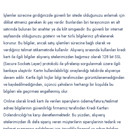
İşlemler sürecine girdiğinizde güvenli bir sitede olduğunuzu anlamak için
dikkat etmeniz gereken iki şey vardır. Bunlardan biri tarayıcınızın en alt
satırında bulunan bir anahtar ya da kilit simgesidir. Bu güvenli bir internet
sayfasında olduğunuzu gösterir ve her türlü bilgileriniz şifrelenerek
korunur. Bu bilgiler, ancak satış işlemleri sürecine bağlı olarak ve
verdiğiniz talimat istikametinde kullanılır. Alışveriş sırasında kullanılan kredi
kartı ile ilgili bilgiler alışveriş sitelerimizden bağımsız olarak 128 bit SSL
(Secure Sockets Layer) protokolü ile şifrelenip sorgulanmak üzere ilgili
bankaya ulaştırılır. Kartın kullanılabilirliği onaylandığı takdirde alışverişe
devam edilir. Kartla ilgili hiçbir bilgi tarafımızdan görüntülenemediğinden
ve kaydedilmediğinden, üçüncü şahısların herhangi bir koşulda bu
bilgileri ele geçirmesi engellenmiş olur.
Online olarak kredi kartı ile verilen siparişlerin ödeme/fatura/teslimat
adresi bilgilerinin güvenilirliği firmamiz tarafından Kredi Kartları
Dolandırıcılığı'na karşı denetlenmektedir. Bu yüzden, alışveriş
sitelerimizden ilk defa sipariş veren müşterilerin siparişlerinin tedarik ve
teslimat aşamasına gelebilmesi için öncelikle finansal ve adres/telefon