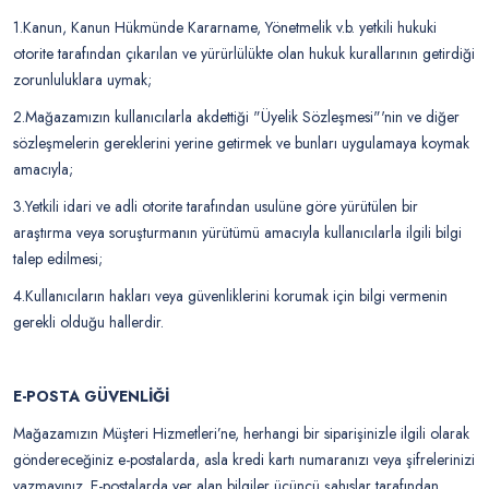
1.Kanun, Kanun Hükmünde Kararname, Yönetmelik v.b. yetkili hukuki
otorite tarafından çıkarılan ve yürürlülükte olan hukuk kurallarının getirdiği
zorunluluklara uymak;
2.Mağazamızın kullanıcılarla akdettiği "Üyelik Sözleşmesi"'nin ve diğer
sözleşmelerin gereklerini yerine getirmek ve bunları uygulamaya koymak
amacıyla;
3.Yetkili idari ve adli otorite tarafından usulüne göre yürütülen bir
araştırma veya soruşturmanın yürütümü amacıyla kullanıcılarla ilgili bilgi
talep edilmesi;
4.Kullanıcıların hakları veya güvenliklerini korumak için bilgi vermenin
gerekli olduğu hallerdir.
E-POSTA GÜVENLİĞİ
Mağazamızın Müşteri Hizmetleri’ne, herhangi bir siparişinizle ilgili olarak
göndereceğiniz e-postalarda, asla kredi kartı numaranızı veya şifrelerinizi
yazmayınız. E-postalarda yer alan bilgiler üçüncü şahıslar tarafından