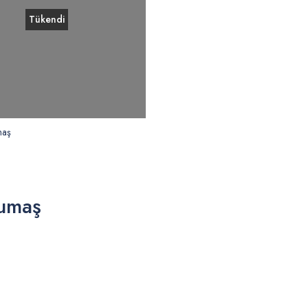
Tükendi
maş
Kumaş