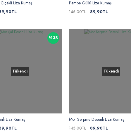
Çiçekli Liza Kumaş
Pembe Güllü Liza Kumaş
89,90TL
145,00TL
89,90TL
%38
Tükendi
Tükendi
nli Liza Kumaş
Mor Serpme Desenli Liza Kumaş
89,90TL
145,00TL
89,90TL