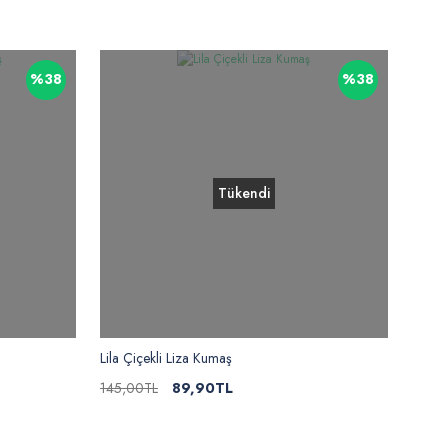
%38
%38
Tükendi
Lila Çiçekli Liza Kumaş
145,00TL
89,90TL