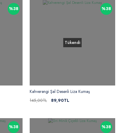
%38
%38
Tükendi
Kahverengi Şal Desenli Liza Kumaş
145,00TL
89,90TL
%38
%38