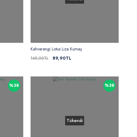
Kahverengi Lotus Liza Kumaş
145,00TL
89,90TL
%38
%38
Tükendi