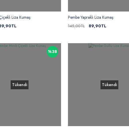
Çiçekli Liza Kumaş
Pembe Yapraklı Liza Kumaş
89,90TL
145,00TL
89,90TL
%38
Tükendi
Tükendi