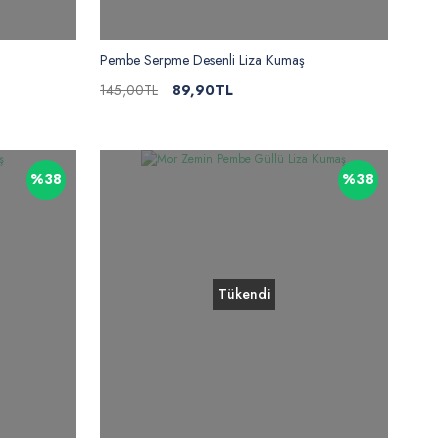
Pembe Serpme Desenli Liza Kumaş
145,00TL
89,90TL
%38
%38
Tükendi