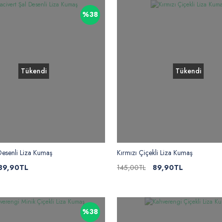
%38
Tükendi
Tükendi
 Desenli Liza Kumaş
Kırmızı Çiçekli Liza Kumaş
89,90TL
145,00TL
89,90TL
%38