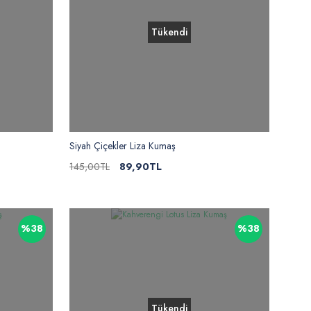
Tükendi
Siyah Çiçekler Liza Kumaş
145,00TL
89,90TL
%38
%38
Tükendi