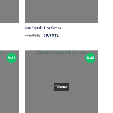
Sarı Yapraklı Liza Kumaş
145,00TL
89,90TL
%38
%38
Tükendi