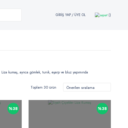
GİRİŞ YAP
/
ÜYE OL
ır. Liza kumaş, ayrıca gömlek, tunik, eşarp ve bluz yapımında
Toplam 30 ürün
%38
%38