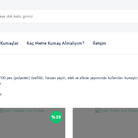
i Kumaşlar
Kaç Metre Kumaş Almalıyım?
İletişim
100 pes (polyester) özellikli, hassas yapılı, etek ve elbise yapımında kullanılan kumaşt
ır.
er
%38