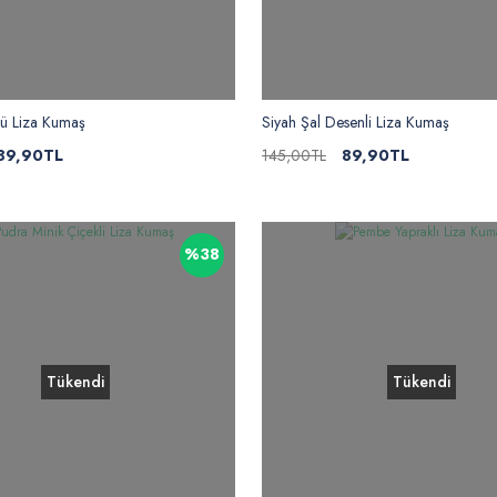
lü Liza Kumaş
Siyah Şal Desenli Liza Kumaş
89,90TL
145,00TL
89,90TL
%38
Tükendi
Tükendi