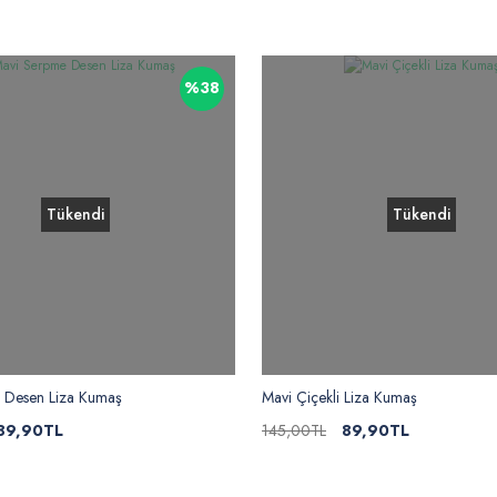
%38
Tükendi
Tükendi
 Desen Liza Kumaş
Mavi Çiçekli Liza Kumaş
89,90TL
145,00TL
89,90TL