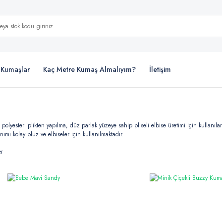
i Kumaşlar
Kaç Metre Kumaş Almalıyım?
İletişim
olyester iplikten yapılma, düz parlak yüzeye sahip pliseli elbise üretimi için kullanıla
ımı kolay bluz ve elbiseler için kullanılmaktadır.
er