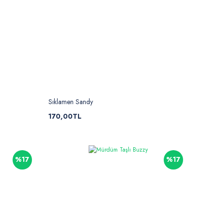
Sıklamen Sandy
170,00TL
%17
%17