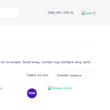
GİRİŞ YAP
/
ÜYE OL
n bir tür kumaştır. Sandy kumaş, ince-kalın örgü özelliğine sahip, yazlık,
Toplam 43 ürün
YENİ