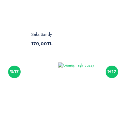
Saks Sandy
170,00TL
%17
%17