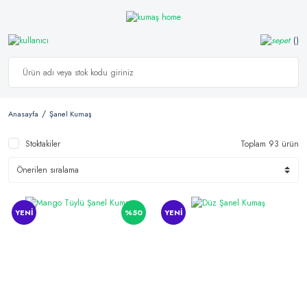
Anasayfa
Şanel Kumaş
Stoktakiler
Toplam 93 ürün
YENİ
%50
YENİ