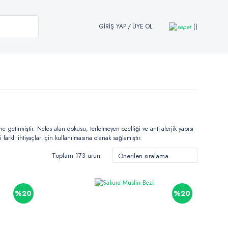
GİRİŞ YAP
/
ÜYE OL
getirmiştir. Nefes alan dokusu, terletmeyen özelliği ve anti-alerjik yapısı
rklı ihtiyaçlar için kullanılmasına olanak sağlamıştır.
Toplam 173 ürün
%20
%20