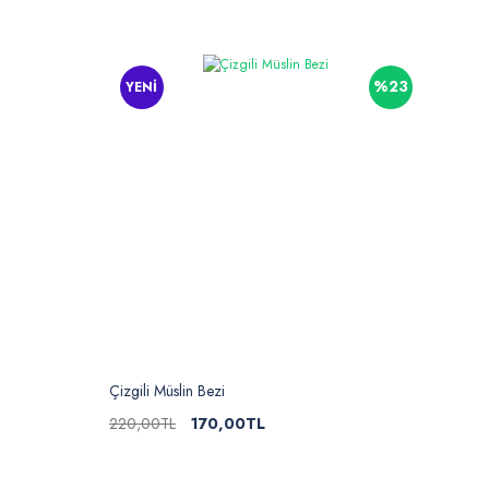
%23
YENİ
Çizgili Müslin Bezi
220,00TL
170,00TL