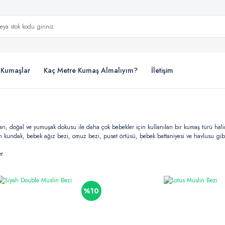
i Kumaşlar
Kaç Metre Kumaş Almalıyım?
İletişim
rı, doğal ve yumuşak dokusu ile daha çok bebekler için kullanılan bir kumaş türü haline 
n kundak, bebek ağız bezi, omuz bezi, puset örtüsü, bebek battaniyesi ve havlusu gibi fa
er
%10