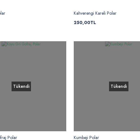
olar
Kahverengi Kareli Polar
250,00TL
Tükendi
Tükendi
raj Polar
Kumbeji Polar