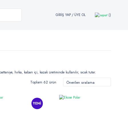
GİRİŞ YAP
/
ÜYE OL
ttaniye, hırka, kaban içi, kazak üretiminde kullanılır, sıcak tutar.
Toplam 62 ürün
YENİ