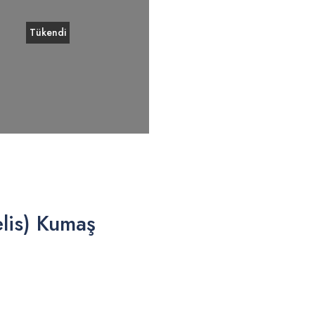
Tükendi
elis) Kumaş