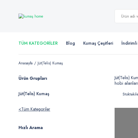
TÜM KATEGORİLER
Blog
Kumaş Çeşitleri
İndiriml
Anasayfa
Jüt(Telis) Kumaş
Jüt(Telis) K
Ürün Grupları
hobi alanları
Jüt(Telis) Kumaş
Stoktakil
Tüm Kategoriler
Hızlı Arama