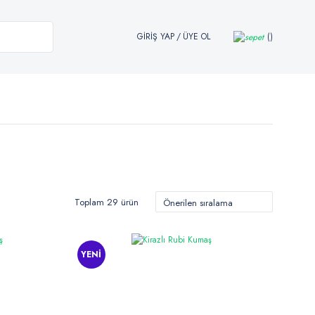
GİRİŞ YAP
/
ÜYE OL
Toplam 29 ürün
YENİ