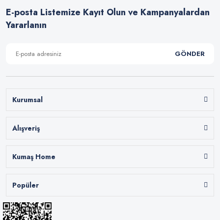
E-posta Listemize Kayıt Olun ve Kampanyalardan
Desenli poplin kumaş çeşitleri, birçok farklı kullanım alanına sahiptir. Bunlar
başlıca;
Yararlanın
•
Nevresim takımı kumaşı
•
Çarşaf kumaşlar
•
Yastık kumaşı
GÖNDER
•
Pijama kumaşı
•
Yatak örtüsü kumaşı
Kurumsal
Alışveriş
Kumaş Home
Popüler