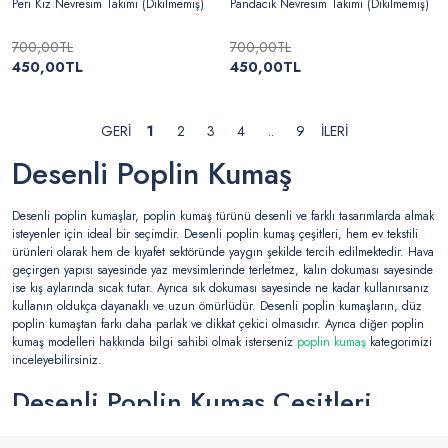
Peri Kız Nevresim Takımı (Dikilmemiş)
Pandacık Nevresim Takımı (Dikilmemiş)
700,00TL
700,00TL
450,00TL
450,00TL
1
2
3
4
..
9
Desenli Poplin Kumaş
Desenli poplin kumaşlar, poplin kumaş türünü desenli ve farklı tasarımlarda almak
isteyenler için ideal bir seçimdir. Desenli poplin kumaş çeşitleri, hem ev tekstili
ürünleri olarak hem de kıyafet sektöründe yaygın şekilde tercih edilmektedir. Hava
geçirgen yapısı sayesinde yaz mevsimlerinde terletmez, kalın dokuması sayesinde
ise kış aylarında sıcak tutar. Ayrıca sık dokuması sayesinde ne kadar kullanırsanız
kullanın oldukça dayanaklı ve uzun ömürlüdür. Desenli poplin kumaşların, düz
poplin kumaştan farkı daha parlak ve dikkat çekici olmasıdır. Ayrıca diğer poplin
kumaş modelleri hakkında bilgi sahibi olmak isterseniz
poplin kumaş
kategorimizi
inceleyebilirsiniz.
Desenli Poplin Kumaş Çeşitleri
Nerelerde Kullanılır?