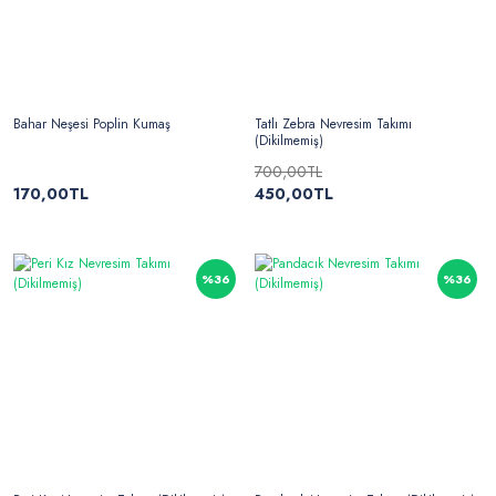
Bahar Neşesi Poplin Kumaş
Tatlı Zebra Nevresim Takımı
(Dikilmemiş)
700,00TL
170,00TL
450,00TL
%36
%36