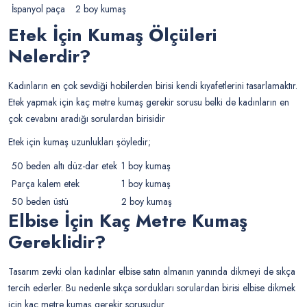
İspanyol paça
2 boy kumaş
Etek İçin Kumaş Ölçüleri
Nelerdir?
Kadınların en çok sevdiği hobilerden birisi kendi kıyafetlerini tasarlamaktır.
Etek yapmak için kaç metre kumaş gerekir sorusu belki de kadınların en
çok cevabını aradığı sorulardan birisidir
Etek için kumaş uzunlukları şöyledir;
50 beden altı düz-dar etek
1 boy kumaş
Parça kalem etek
1 boy kumaş
50 beden üstü
2 boy kumaş
Elbise İçin Kaç Metre Kumaş
Gereklidir?
Tasarım zevki olan kadınlar elbise satın almanın yanında dikmeyi de sıkça
tercih ederler. Bu nedenle sıkça sordukları sorulardan birisi elbise dikmek
için kaç metre kumaş gerekir sorusudur.