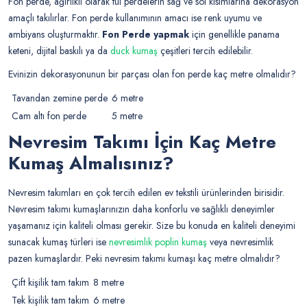
Fon perde, ağırlıklı olarak tül perdelerin sağ ve sol kısımlarına dekorasyon
amaçlı takılırlar. Fon perde kullanımının amacı ise renk uyumu ve
ambiyans oluşturmaktır.
Fon Perde yapmak
için genellikle panama
keteni, dijital baskılı ya da
duck kumaş
çeşitleri tercih edilebilir.
Evinizin dekorasyonunun bir parçası olan fon perde kaç metre olmalıdır?
Tavandan zemine perde
6 metre
Cam altı fon perde
5 metre
Nevresim Takımı İçin Kaç Metre
Kumaş Almalısınız?
Nevresim takımları en çok tercih edilen ev tekstili ürünlerinden birisidir.
Nevresim takımı kumaşlarınızın daha konforlu ve sağlıklı deneyimler
yaşamanız için kaliteli olması gerekir. Size bu konuda en kaliteli deneyimi
sunacak kumaş türleri ise
nevresimlik poplin kumaş
veya nevresimlik
pazen kumaşlardır. Peki nevresim takımı kumaşı kaç metre olmalıdır?
Çift kişilik tam takım
8 metre
Tek kişilik tam takım
6 metre