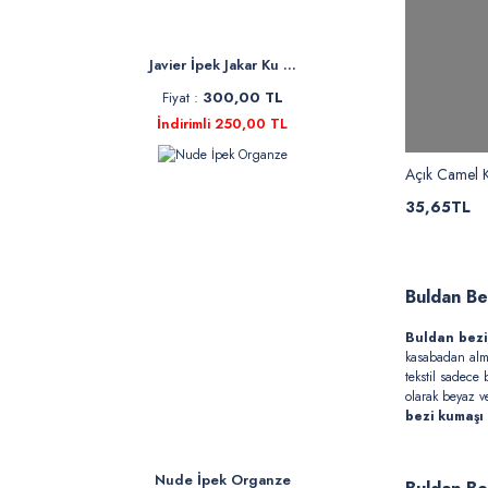
Javier İpek Jakar Ku ...
Fiyat :
300,00 TL
İndirimli 250,00 TL
Açık Camel K
35,65TL
Buldan B
Buldan bezi
kasabadan almı
tekstil sadece
olarak beyaz v
bezi kumaşı
Nude İpek Organze