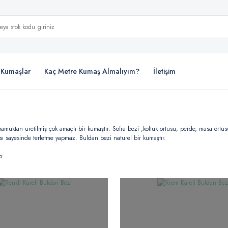
i Kumaşlar
Kaç Metre Kumaş Almalıyım?
İletişim
amuktan üretilmiş çok amaçlı bir kumaştır. Sofra bezi ,koltuk örtüsü, perde, masa örtüsü
sı sayesinde terletme yapmaz. Buldan bezi naturel bir kumaştır.
er