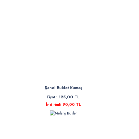
Buldan kumaşlar
özelliğindedir.
Buldan Bezi
Buldan kumaşı f
sayfamızı ziyar
Buldan Bezi 
Buldan bezi kum
tasarımlarda b
Şanel Buklet Kumaş
Fiyat :
125,00 TL
İndirimli 90,00 TL