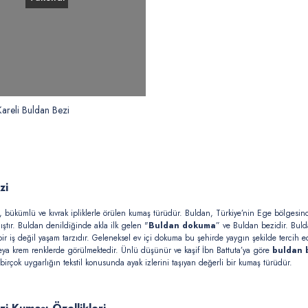
areli Buldan Bezi
ezi
, bükümlü ve kıvrak ipliklerle örülen kumaş türüdür. Buldan, Türkiye’nin Ege bölgesinde
ştır. Buldan denildiğinde akla ilk gelen "
Buldan dokuma
” ve Buldan bezidir. Bul
 bir iş değil yaşam tarzıdır. Geleneksel ev içi dokuma bu şehirde yaygın şekilde tercih e
eya krem renklerde görülmektedir. Ünlü düşünür ve kaşif İbn Battuta’ya göre
buldan 
birçok uygarlığın tekstil konusunda ayak izlerini taşıyan değerli bir kumaş türüdür.