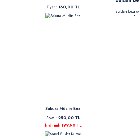
Buldan Be
Fiyat :
160,00 TL
Buldan bezi do
üretilebilmekte
görüntüye sahi
özellikleri bak
edilmektedir.
evinizde
buld
Buldan Bez
Buldan bezi do
fiyatları
rengi
hem de fizikse
buldan bezi sa
da aynı oranda
Buldan Be
Sakura Müslin Bezi
Buldan Bezi
Fiyat :
250,00 TL
Buldan bezi, p
İndirimli 199,90 TL
Buldan Kuma