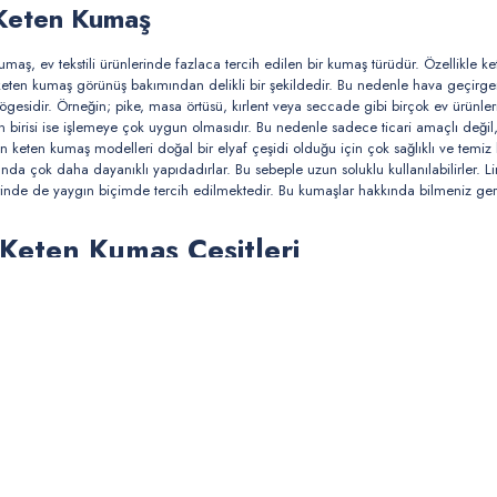
 Keten Kumaş
umaş, ev tekstili ürünlerinde fazlaca tercih edilen bir kumaş türüdür. Özellikle
ket
n keten kumaş görünüş bakımından delikli bir şekildedir. Bu nedenle hava geçirgen 
gesidir. Örneğin; pike, masa örtüsü, kırlent veya seccade gibi birçok ev ürünle
n birisi ise işlemeye çok uygun olmasıdır. Bu nedenle sadece ticari amaçlı değil, el
en keten kumaş modelleri
doğal bir elyaf çeşidi olduğu için çok sağlıklı ve temi
ığında çok daha dayanıklı yapıdadırlar. Bu sebeple uzun soluklu kullanılabilirler.
L
lerinde de yaygın biçimde tercih edilmektedir. Bu kumaşlar hakkında bilmeniz ge
 Keten Kumaş Çeşitleri
birçok farklı şekilde üretilmektedir. Bunlar başlıca; klasik linen keten kumaş, siyah li
elik kumaş gibi birçok farklı çeşitte mevcuttur. Ayrıca bu modelleri birçok farklı renk o
tur.
 Keten Kumaş Fiyatları
maş fiyatları, kaliteye ve markaya göre değişkenlik göstermektedir. Hangi linen keten k
yatının orantılı olması durumudur. Kumashome.com markası olarak her zaman en kaliteli 
 Keten Kumaş Hakkında Merak Edilenl