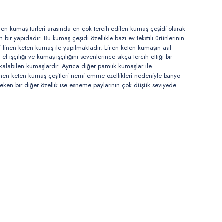
en kumaş türleri
arasında en çok tercih edilen kumaş çeşidi olarak
bir yapıdadır. Bu kumaş çeşidi özellikle bazı ev tekstili ürünlerinin
ri
linen keten kumaş
ile yapılmaktadır. Linen keten kumaşın asıl
 işçiliği ve kumaş işçiliğini sevenlerinde sıkça tercih ettiği bir
z kalabilen kumaşlardır. Ayrıca diğer pamuk kumaşlar ile
inen keten kumaş çeşitleri
nemi emme özellikleri nedeniyle banyo
reken bir diğer özellik ise esneme paylarının çok düşük seviyede
nen keten kumaş, beyaz simli linen keten kumaş, siyah simli linen keten
psiyonu da bulunmaktadır. Siyah, bordo, krem, bej, kırmızı, mavi gibi
umaşı seçmeliyim diyenlerin ilk bakması gereken noktalardan birisi kumaşın
linen keten kumaşları en ucuz fiyatlarda size sunuyoruz.
er