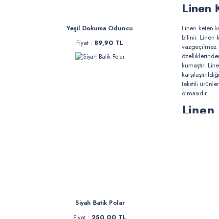
Linen
Linen keten k
Yeşil Dokuma Oduncu
bilinir. Line
Fiyat :
89,90 TL
vazgeçilmez ö
özelliklerinde
kumaştır.
Lin
karşılaştırıld
tekstili ürün
olmasıdır.
Linen
Linen kumaşlar 
kumaş ve işlem
renkler mevcut
Linen
Linen keten ku
kalitesi ve fi
Siyah Batik Polar
Linen
Fiyat :
250,00 TL