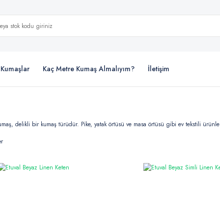
i Kumaşlar
Kaç Metre Kumaş Almalıyım?
İletişim
aş, delikli bir kumaş türüdür. Pike, yatak örtüsü ve masa örtüsü gibi ev tekstili ürünler
er