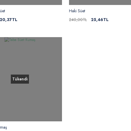
üet
Haki Süet
20,37TL
240,00TL
25,46TL
Tükendi
umaş