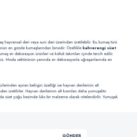
 hayvansal deri veya suni deri üzerinden üretilebilir. Bu kumaş türü
örünün en gözde kumaşlarından birisidir. Özellikle
kahverengi süet
maş ev dekorasyon ürünleri ve koltuk takımları içinde tercih edilir.
lirsiniz. Moda sektörünün yanında ev dekorasyonla uğraşanlarında en
ürlerinden ayıran belirgin özelliği ise hayvan derilerinin alt
en üretilirler. Hayvan derilerinin alt kısımları daha yumuşaktır.
nda süet çoğu kesimde lüks bir malzeme olarak nitelendirilir. Yumuşak
ahatsız etmeyen bir yapısı vardır. Ayrıca süet genellikle kuzu
le keçi, oğlak veya dana derileri ile üretilmektedir. Bu tarz deriler diğer
en ayrıntılardan birisi ise dolgunluktur. Bu nedenle tabaklama sonrasında
GÖNDER