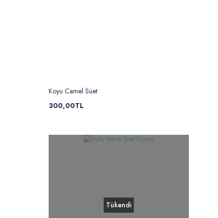
Snow Dokulu Oduncu K ...
Yeşil D
Fiyat :
89,90 TL
Fiyat 
Koyu Camel Süet
300,00TL
Tükendi