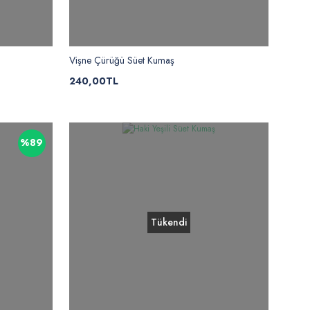
Vişne Çürüğü Süet Kumaş
240,00TL
%89
Tükendi