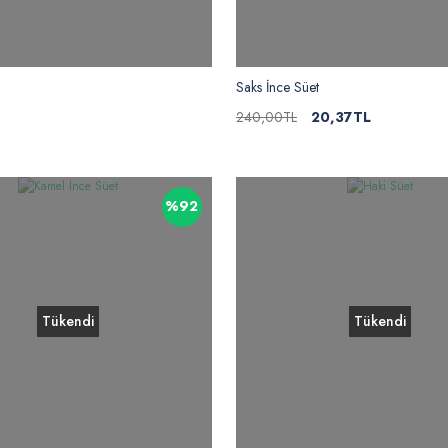
Saks İnce Süet
240,00TL
20,37TL
%92
Tükendi
Tükendi