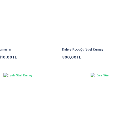
nel Buklet Kumaş
Melanj Buklet
iyat :
125,00 TL
Fiyat :
140,00 TL
ndirimli 90,00 TL
İndirimli 90,00 TL
Kumaşlar
Kahve Köpüğü Süet Kumaş
110,00TL
300,00TL