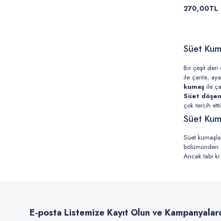
270,00TL
Süet Ku
Bir çeşit deri
ile çanta, ay
kumaş
ile ça
Süet döşe
çok tercih et
Süet Ku
Süet kumaşlar 
bölümünden eld
Ancak tabi ki
olması sebebi
derisinden el
Süet 
Süet kumaşlar, 
E-posta Listemize Kayıt Olun ve Kampanyalar
derilere göre 