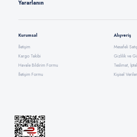
Yararlanın
kesinlikle yen
· Hava geçirgenl
· Nem tutmazla
· Şık ve zarif 
Kurumsal
Alışveriş
· Geniş kullanı
· Bu kumaş tür
İletişim
Mesafeli Sat
· Ayrıca su il
Kargo Takibi
Gizlilik ve G
Havale Bildirim Formu
Teslimat, İpta
Süet 
İletişim Formu
Kişisel Veriler
Süet kumaşları
ayakkabı, çant
benzeri alanlar
Süet 
Süet Ne De
Süet, Fransızc
Süet Kumaş 