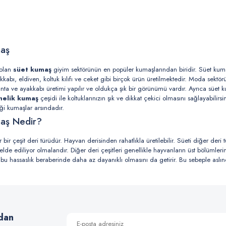
maş
 olan
süet kumaş
giyim sektörünün en popüler kumaşlarından biridir. Süet kumaş
akkabı, eldiven, koltuk kılıfı ve ceket gibi birçok ürün üretilmektedir. Moda sekt
nta ve ayakkabı üretimi yapılır ve oldukça şık bir görünümü vardır. Ayrıca süet ku
melik kumaş
çeşidi ile koltuklarınızın şık ve dikkat çekici olmasını sağlayabi
tiği kumaşlar arsındadır.
maş Nedir?
bir çeşit deri türüdür. Hayvan derisinden rahatlıkla üretilebilir. Süeti diğer deri t
e ediliyor olmalarıdır. Diğer deri çeşitleri genellikle hayvanların üst bölümlerind
 bu hassaslık beraberinde daha az dayanıklı olmasını da getirir. Bu sebeple aslı
yle de giyim ürünlerinde ve ev dekorasyon ürünlerinde kullanılırlar. Çünkü cildi r
de edilmektedir.
Kumaş Özellikleri
kumaş çeşitleri arasında kullanımı en yaygın olanlardan birisidir. Süet kumaşlar genellik
dan
fiyat açısından daha uygun maliyettedir. Süet kumaşların üretiminde en çok dikkat edil