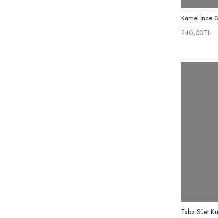
Kamel İnce S
240,00TL
Taba Süet K