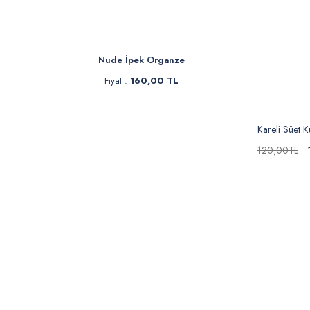
Sakura Müslin Bezi
Şa
Fiyat :
250,00 TL
F
İndirimli 199,90 TL
İ
Kareli Süet 
120,00TL