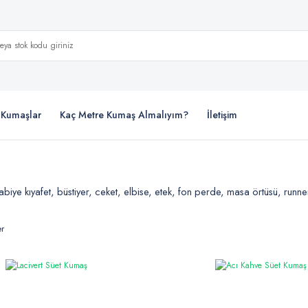
i Kumaşlar
Kaç Metre Kumaş Almalıyım?
İletişim
biye kıyafet, büstiyer, ceket, elbise, etek, fon perde, masa örtüsü, runner,
er