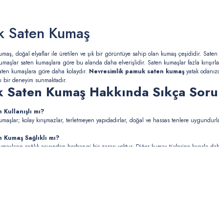
k Saten Kumaş
maş, doğal elyaflar ile üretilen ve şık bir görüntüye sahip olan kumaş çeşididir. Saten
maşlar saten kumaşlara göre bu alanda daha elverişlidir. Saten kumaşlar fazla kırışırla
aten kumaşlara göre daha kolaydır.
Nevresimlik pamuk saten kumaş
yatak odanız
lı bir deneyim sunmaktadır.
 Saten Kumaş Hakkında Sıkça Soru
 Kullanışlı mı?
maşlar; kolay kırışmazlar, terletmeyen yapıdadırlar, doğal ve hassas tenlere uygundurla
 Kumaş Sağlıklı mı?
maşların sağlık açısından herhangi bir zararı yoktur. Diğer kumaş türlerine kıyasla dah
ıca pamuk saten kumaşlar %100 pamuktan üretildikleri için de sağlıklıdır. Çünkü hiçbir k
den Neler Yapılır?
maşlar ile başlıca; gömlek, pijama, nevresim takımı, üst giyim ürünleri ve gecelik gibi 
rtüsü üretiminde de kullanılmaktadır.