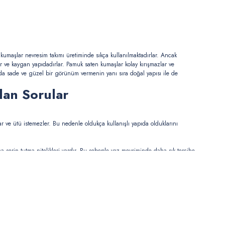
 kumaşlar nevresim takımı üretiminde sıkça kullanılmaktadırlar. Ancak
r ve kaygan yapıdadırlar. Pamuk saten kumaşlar kolay kırışmazlar ve
da sade ve güzel bir görünüm vermenin yanı sıra doğal yapısı ile de
lan Sorular
r ve ütü istemezler. Bu nedenle oldukça kullanışlı yapıda olduklarını
a serin tutma nitelikleri vardır. Bu sebeple yaz mevsiminde daha sık tercihe
imyasal materyal içermemektedirler.
tekstil ürünleri üretilebilmektedir. Ayrıca buna ek olarak masa örtüsü ve