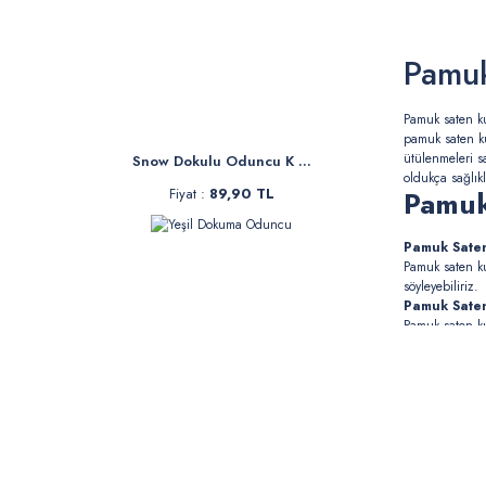
Pamu
Pamuk saten ku
pamuk saten ku
ütülenmeleri s
Snow Dokulu Oduncu K ...
oldukça sağlık
Pamuk
Fiyat :
89,90 TL
Pamuk Saten
Pamuk saten ku
söyleyebiliriz.
Pamuk Saten
Pamuk saten ku
edilirler. Ayr
Pamuk Saten
Pamuk saten ku
yatak-yorgan ö