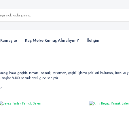
i Kumaşlar
Kaç Metre Kumaş Almalıyım?
İletişim
maş; hava geçirir, tamamı pamuk, terletmez, çeşitli işleme şekilleri bulunan, ince ve y
maşlar %100 pamuk özelliğine sahiptir.
er