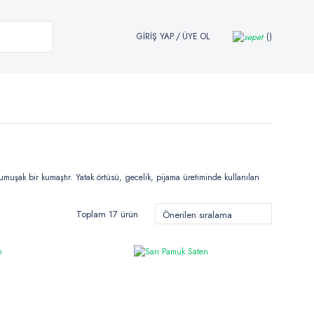
GİRİŞ YAP
/
ÜYE OL
umuşak bir kumaştır. Yatak örtüsü, gecelik, pijama üretiminde kullanılan
Toplam 17 ürün