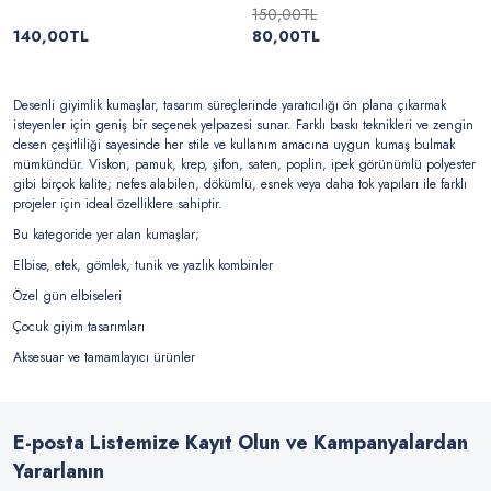
150,00TL
140,00TL
80,00TL
Desenli giyimlik kumaşlar, tasarım süreçlerinde yaratıcılığı ön plana çıkarmak
isteyenler için geniş bir seçenek yelpazesi sunar. Farklı baskı teknikleri ve zengin
desen çeşitliliği sayesinde her stile ve kullanım amacına uygun kumaş bulmak
mümkündür. Viskon, pamuk, krep, şifon, saten, poplin, ipek görünümlü polyester
gibi birçok kalite; nefes alabilen, dökümlü, esnek veya daha tok yapıları ile farklı
projeler için ideal özelliklere sahiptir.
Bu kategoride yer alan kumaşlar;
Elbise, etek, gömlek, tunik ve yazlık kombinler
Özel gün elbiseleri
Çocuk giyim tasarımları
Aksesuar ve tamamlayıcı ürünler
gibi alanlarda sıkça kullanılır. Zengin renk paleti, modern ya da klasik desen
alternatifleri ve kaliteli dokuları sayesinde hem rahatlık hem de estetik görünüm
sunar. Desenli kumaşlarla hazırlanan giyim ürünleri, enerjik, özgün ve dikkat
E-posta Listemize Kayıt Olun ve Kampanyalardan
çekici bir stil yaratmak isteyenler için mükemmel bir tercihtir.
Yararlanın