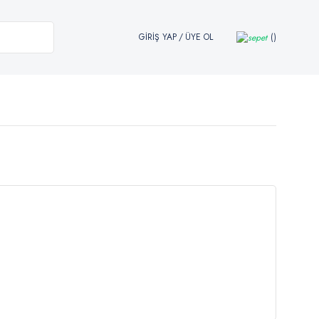
GİRİŞ YAP
/
ÜYE OL