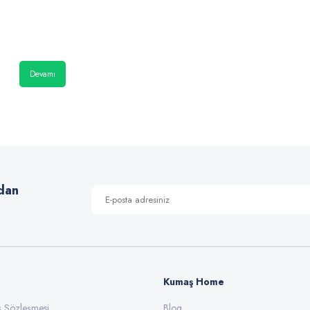
Devamı
dan
Kumaş Home
ış Sözleşmesi
Blog