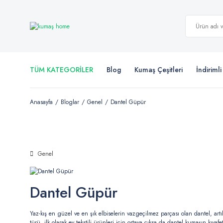
TÜM KATEGORİLER
Blog
Kumaş Çeşitleri
İndiriml
Anasayfa
Bloglar
Genel
Dantel Güpür
Genel
Dantel Güpür
Yaz-kış en güzel ve en şık elbiselerin vazgeçilmez parçası olan dantel, artı
türü, ilk olarak ev tekstili ürünleri için ortaya çıksa da dantel kumaşın kıyafe