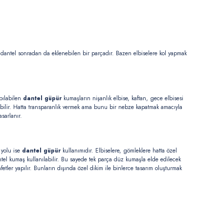
in dantel sonradan da eklenebilen bir parçadır. Bazen elbiselere kol yapmak
apılabilen
dantel güpür
kumaşların nişanlık elbise, kaftan, gece elbisesi
nılabilir. Hatta transparanlık vermek ama bunu bir nebze kapatmak amacıyla
sarlanır.
 yolu ise
dantel güpür
kullanımıdır. Elbiselere, gömleklere hatta özel
dantel kumaş kullanılabilir. Bu sayede tek parça düz kumaşla elde edilecek
etler yapılır. Bunların dışında özel dikim ile binlerce tasarım oluşturmak