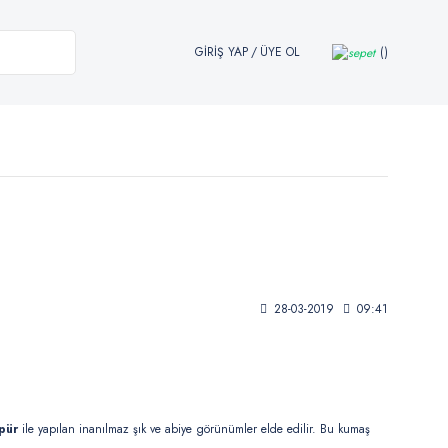
GİRİŞ YAP
/
ÜYE OL
28-03-2019
09:41
üpür
ile yapılan inanılmaz şık ve abiye görünümler elde edilir. Bu kumaş