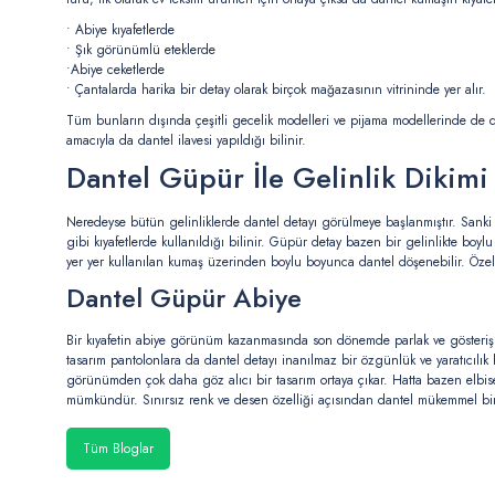
• Abiye kıyafetlerde
• Şık görünümlü eteklerde
•Abiye ceketlerde
• Çantalarda harika bir detay olarak birçok mağazasının vitrininde yer alır.
Tüm bunların dışında çeşitli gecelik modelleri ve pijama modellerinde de dan
amacıyla da dantel ilavesi yapıldığı bilinir.
Dantel Güpür İle Gelinlik Dikimi
Neredeyse bütün gelinliklerde dantel detayı görülmeye başlanmıştır. Sanki b
gibi kıyafetlerde kullanıldığı bilinir. Güpür detay bazen bir gelinlikte boy
yer yer kullanılan kumaş üzerinden boylu boyunca dantel döşenebilir. Özell
Dantel Güpür Abiye
Bir kıyafetin abiye görünüm kazanmasında son dönemde parlak ve gösterişli
tasarım pantolonlara da dantel detayı inanılmaz bir özgünlük ve yaratıcılık 
görünümden çok daha göz alıcı bir tasarım ortaya çıkar. Hatta bazen elbiseler
mümkündür. Sınırsız renk ve desen özelliği açısından dantel mükemmel bir
Tüm Bloglar