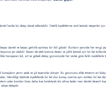
tel harika bir detay olarak eklenebilir. Üstelik kıyafetlerine renk katmak isteyenler iç
eyaz dantel ve beyaz gelinlik ayrılmaz bir ikili gibidir. Bunların yanında her rengi y
lu boyunca yer alabilir. Bazen de etek kısmına desen ve şıklık katmak için bir kat kulla
ikle transparan kol, sırt ve göbek detayı günümüzde her zevke göre farklı modellerle ta
 kumaşların yerini sade ve şık tasarımlar almıştır. Bu görünümü elde etmenin en kolay
katar. İstenildiği takdirde kıyafetlerde bir kat düz kumaş üzerine aynı renkten bir kat 
in astar kısımları biraz daha kısa bırakılarak diz altına kadar inen dantel desenli kıyaf
 abiye detaydır.