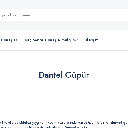
i Kumaşlar
Kaç Metre Kumaş Almalıyım?
İletişim
Dantel Güpür
k kıyafetlerde oldukça yaygındır. Kadın kıyafetlerinde kumaş üzerine bir kat
dantel g
tler üzerindeki inanılmaz etkisi anlaşılmıştır.
Dantel güpür: