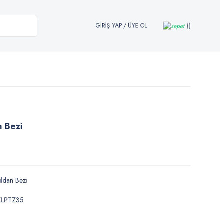
GİRİŞ YAP
/
ÜYE OL
n Bezi
ldan Bezi
KLPTZ35