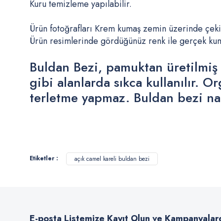
Kuru temizleme yapılabilir.
Ürün fotoğrafları Krem kumaş zemin üzerinde çeki
Ürün resimlerinde gördüğünüz renk ile gerçek kumaş
Buldan Bezi, pamuktan üretilmiş 
gibi alanlarda sıkca kullanılır. 
terletme yapmaz. Buldan bezi nat
Bu ürünün fiyat bilgisi, resim, ürün açıklamalarında ve diğer konularda
Görüş ve önerileriniz için teşekkür ederiz.
Etiketler :
açık camel kareli buldan bezi
Ürün resmi kalitesiz, bozuk veya görüntülenemiyor.
Ürün açıklamasında eksik bilgiler bulunuyor.
Ürün bilgilerinde hatalar bulunuyor.
E-posta Listemize Kayıt Olun ve Kampanyalar
Ürün fiyatı diğer sitelerden daha pahalı.