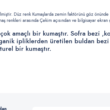
lmiştir. Düz renk Kumaşlarda zemin faktörünü göz önünde
 renkleri arasında Çekim açısından ve bilgisayar ekran çöz
çok amaçlı bir kumaştır. Sofra bezi ,k
Organik ipliklerden üretilen buldan bezi
urel bir kumaştır.
 yetersiz gördüğünüz noktaları öneri formunu kullanarak tarafımıza iletebilirsiniz
Bu ürüne ilk yorumu siz yapın!
Yorum Yaz
dan