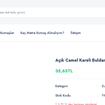
i Kumaşlar
Kaç Metre Kumaş Almalıyım?
İletişim
Açık Camel Kareli Bulda
35,65TL
Kategori
Bu
Stok Kodu
F
* 3,72 TL den başlayan taksitlerle!