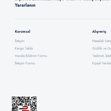
Yararlanın
Bu ürüne benzer farklı alternatifler olmalı.
Kurumsal
Alışveriş
İletişim
Mesafeli Sat
Kargo Takibi
Gizlilik ve G
Havale Bildirim Formu
Teslimat, İpta
İletişim Formu
Kişisel Veriler