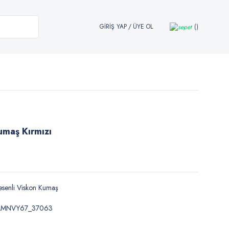
GİRİŞ YAP
/
ÜYE OL
umaş Kırmızı
senli Viskon Kumaş
LMNVY67_37063