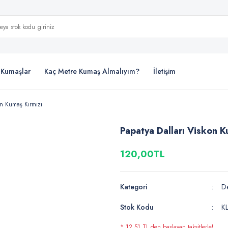
i Kumaşlar
Kaç Metre Kumaş Almalıyım?
İletişim
on Kumaş Kırmızı
Papatya Dalları Viskon K
120,00TL
Kategori
De
Stok Kodu
K
* 12,51 TL den başlayan taksitlerle!