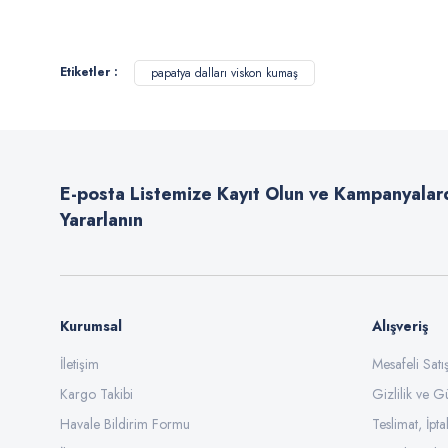
Bu ürünün fiyat bilgisi, resim, ürün açıklamalarında ve diğer konularda
Görüş ve önerileriniz için teşekkür ederiz.
Etiketler :
papatya dalları viskon kumaş
Ürün resmi kalitesiz, bozuk veya görüntülenemiyor.
Ürün açıklamasında eksik bilgiler bulunuyor.
Ürün bilgilerinde hatalar bulunuyor.
E-posta Listemize Kayıt Olun ve Kampanyalar
Ürün fiyatı diğer sitelerden daha pahalı.
Yararlanın
Bu ürüne benzer farklı alternatifler olmalı.
Kurumsal
Alışveriş
İletişim
Mesafeli Sat
Kargo Takibi
Gizlilik ve G
Havale Bildirim Formu
Teslimat, İpta