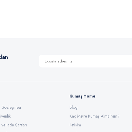
 yetersiz gördüğünüz noktaları öneri formunu kullanarak tarafımıza iletebilirsiniz
Bu ürüne ilk yorumu siz yapın!
Yorum Yaz
dan
Kumaş Home
ış Sözleşmesi
Gönder
Blog
üvenlik
Kaç Metre Kumaş Almalıyım?
l ve İade Şartları
İletişim