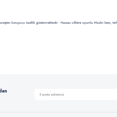
 güneşten koruyucu özellik göstermektedir. Hassas ciltlere uyumlu Müslin bezi, te
 yetersiz gördüğünüz noktaları öneri formunu kullanarak tarafımıza iletebilirsiniz
Bu ürüne ilk yorumu siz yapın!
Yorum Yaz
dan