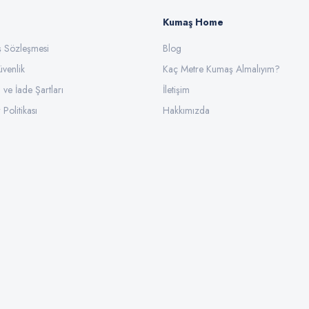
Kumaş Home
ış Sözleşmesi
Gönder
Blog
üvenlik
Kaç Metre Kumaş Almalıyım?
l ve İade Şartları
İletişim
 Politikası
Hakkımızda