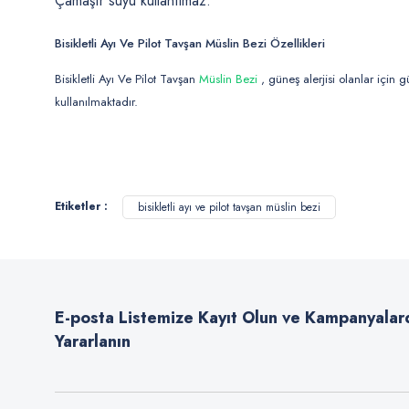
Çamaşır suyu kullanılmaz.
Bisikletli Ayı Ve Pilot Tavşan Müslin Bezi Özellikleri
Bisikletli Ayı Ve Pilot Tavşan
Müslin Bezi
, güneş alerjisi olanlar için
kullanılmaktadır.
Bu ürünün fiyat bilgisi, resim, ürün açıklamalarında ve diğer konularda
Görüş ve önerileriniz için teşekkür ederiz.
Etiketler :
bisikletli ayı ve pilot tavşan müslin bezi
Ürün resmi kalitesiz, bozuk veya görüntülenemiyor.
Ürün açıklamasında eksik bilgiler bulunuyor.
Ürün bilgilerinde hatalar bulunuyor.
E-posta Listemize Kayıt Olun ve Kampanyalar
Ürün fiyatı diğer sitelerden daha pahalı.
Yararlanın
Bu ürüne benzer farklı alternatifler olmalı.