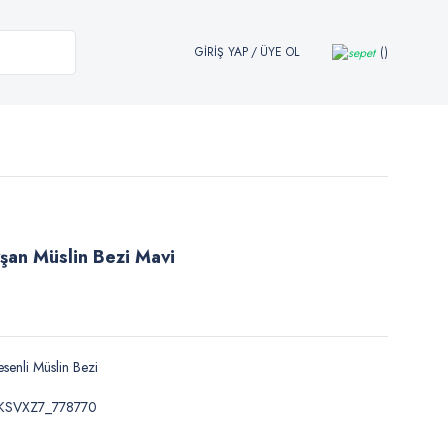
GİRİŞ YAP
/
ÜYE OL
avşan Müslin Bezi Mavi
senli Müslin Bezi
JKSVXZ7_778770