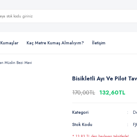
i Kumaşlar
Kaç Metre Kumaş Almalıyım?
İletişim
vşan Müslin Bezi Mavi
Bisikletli Ayı Ve Pilot T
170,00TL
132,60TL
Kategori
De
Stok Kodu
F
* 13,83 TL den başlayan taksitlerle!