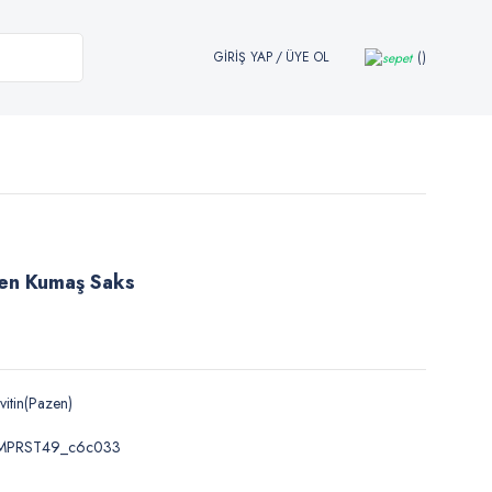
GİRİŞ YAP
/
ÜYE OL
zen Kumaş Saks
vitin(Pazen)
MPRST49_c6c033