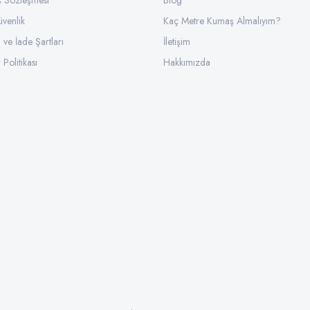
ış Sözleşmesi
Blog
üvenlik
Kaç Metre Kumaş Almalıyım?
l ve İade Şartları
İletişim
 Politikası
Hakkımızda