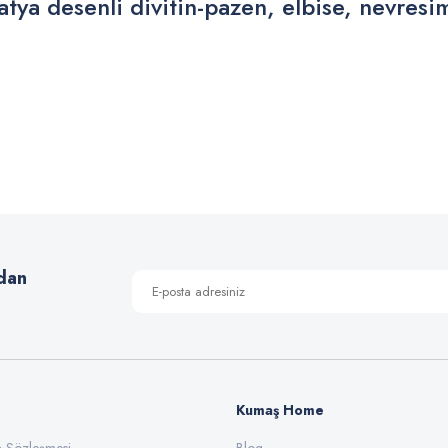
tya desenli divitin-pazen, elbise, nevresi
 yetersiz gördüğünüz noktaları öneri formunu kullanarak tarafımıza iletebilirsiniz
Bu ürüne ilk yorumu siz yapın!
Yorum Yaz
dan
Kumaş Home
Gönder