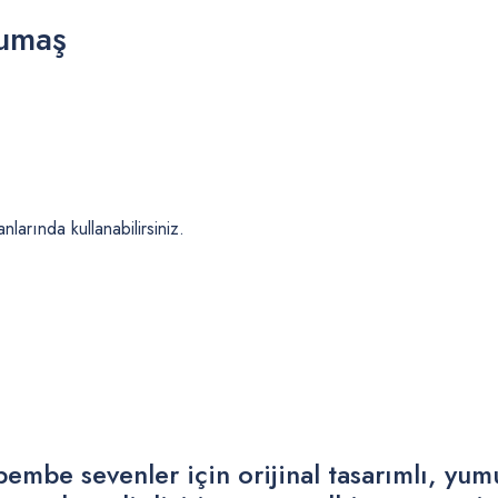
Kumaş
nlarında kullanabilirsiniz.
mbe sevenler için orijinal tasarımlı, yumuş