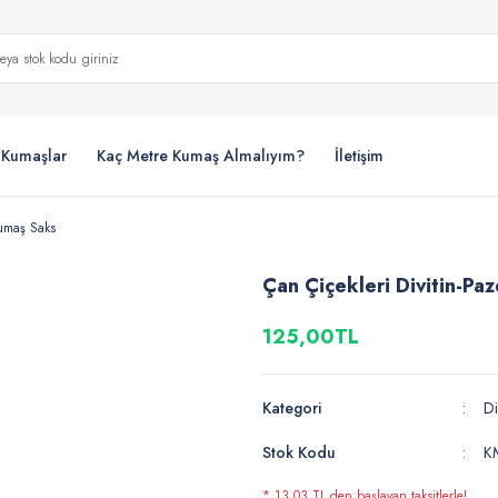
i Kumaşlar
Kaç Metre Kumaş Almalıyım?
İletişim
Kumaş Saks
Çan Çiçekleri Divitin-Pa
125,00TL
Kategori
Di
Stok Kodu
K
* 13,03 TL den başlayan taksitlerle!