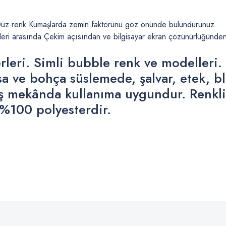
. Düz renk Kumaşlarda zemin faktörünü göz önünde bulundurunuz.
ri arasında Çekim açısından ve bilgisayar ekran çözünürlüğünden dol
leri. Simli bubble renk ve modelleri. 
ve bohça süslemede, şalvar, etek, blu
e dış mekânda kullanıma uygundur. Renk
%100 polyesterdir.
 yetersiz gördüğünüz noktaları öneri formunu kullanarak tarafımıza iletebilirsiniz
Bu ürüne ilk yorumu siz yapın!
Yorum Yaz