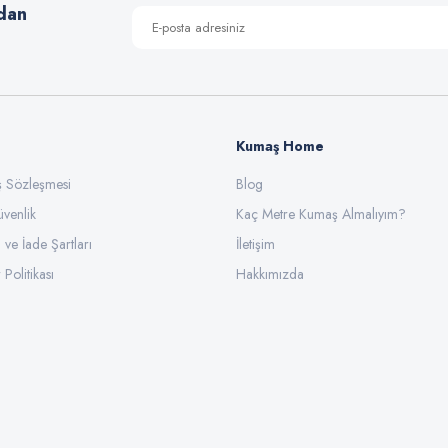
dan
Kumaş Home
ış Sözleşmesi
Gönder
Blog
üvenlik
Kaç Metre Kumaş Almalıyım?
l ve İade Şartları
İletişim
 Politikası
Hakkımızda