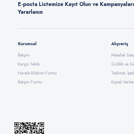
E-posta Listemize Kayıt Olun ve Kampanyalar
Ürün fiyatı diğer sitelerden daha pahalı.
Yararlanın
Bu ürüne benzer farklı alternatifler olmalı.
Kurumsal
Alışveriş
İletişim
Mesafeli Sat
Kargo Takibi
Gizlilik ve G
Havale Bildirim Formu
Teslimat, İpta
İletişim Formu
Kişisel Veriler