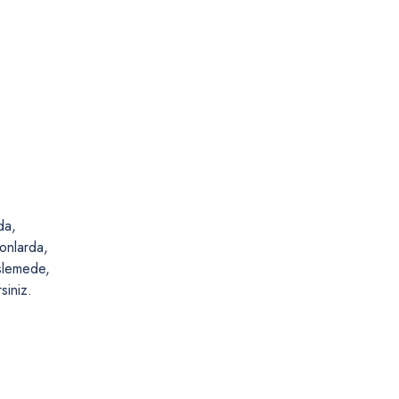
da,
onlarda,
üslemede,
rsiniz.