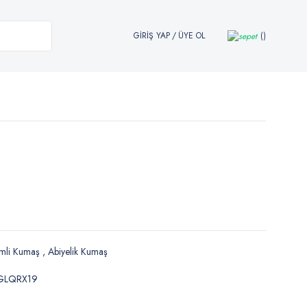
GİRİŞ YAP
/
ÜYE OL
mli Kumaş
,
Abiyelik Kumaş
GLQRX19