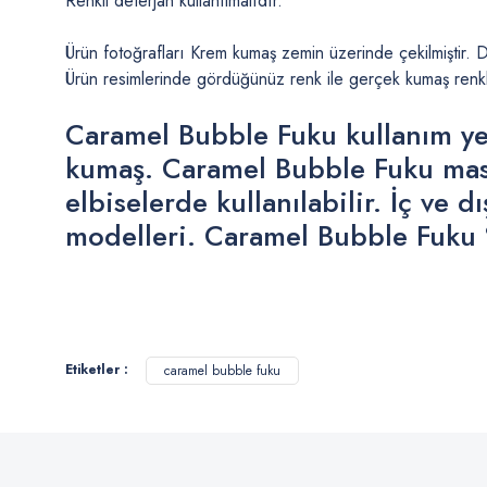
Renkli deterjan kullanılmalıdır.
Ürün fotoğrafları Krem kumaş zemin üzerinde çekilmiştir
Ürün resimlerinde gördüğünüz renk ile gerçek kumaş renkle
Caramel Bubble Fuku kullanım yer
kumaş. Caramel Bubble Fuku masa 
elbiselerde kullanılabilir. İç v
modelleri. Caramel Bubble Fuku 
Bu ürünün fiyat bilgisi, resim, ürün açıklamalarında ve diğer konularda
Görüş ve önerileriniz için teşekkür ederiz.
Etiketler :
caramel bubble fuku
Ürün resmi kalitesiz, bozuk veya görüntülenemiyor.
Ürün açıklamasında eksik bilgiler bulunuyor.
Ürün bilgilerinde hatalar bulunuyor.