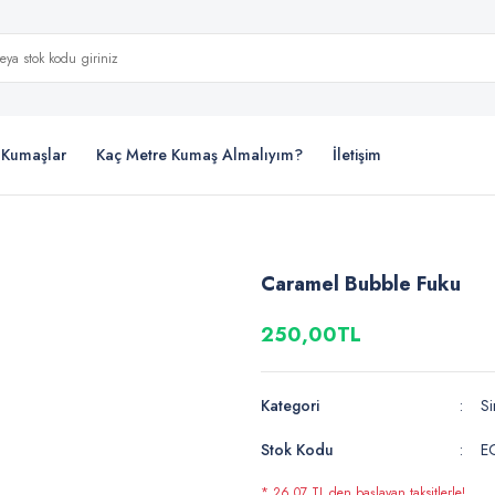
i Kumaşlar
Kaç Metre Kumaş Almalıyım?
İletişim
Caramel Bubble Fuku
250,00TL
Kategori
Si
Stok Kodu
E
* 26,07 TL den başlayan taksitlerle!