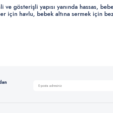
nli ve gösterişli yapısı yanında hassas, b
er için havlu, bebek altına sermek için bez
 yetersiz gördüğünüz noktaları öneri formunu kullanarak tarafımıza iletebilirsiniz
Bu ürüne ilk yorumu siz yapın!
Yorum Yaz
dan