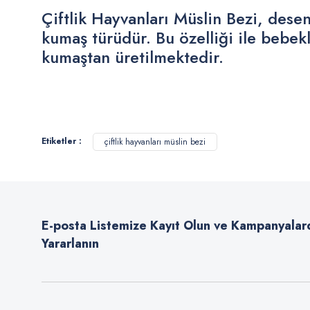
Çiftlik Hayvanları Müslin Bezi, dese
kumaş türüdür. Bu özelliği ile bebekl
kumaştan üretilmektedir.
Bu ürünün fiyat bilgisi, resim, ürün açıklamalarında ve diğer konularda
Görüş ve önerileriniz için teşekkür ederiz.
Etiketler :
çiftlik hayvanları müslin bezi
Ürün resmi kalitesiz, bozuk veya görüntülenemiyor.
Ürün açıklamasında eksik bilgiler bulunuyor.
Ürün bilgilerinde hatalar bulunuyor.
E-posta Listemize Kayıt Olun ve Kampanyalar
Ürün fiyatı diğer sitelerden daha pahalı.
Yararlanın
Bu ürüne benzer farklı alternatifler olmalı.