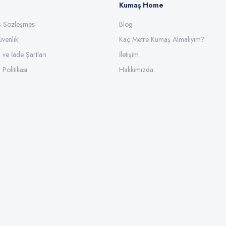
Kumaş Home
ış Sözleşmesi
Gönder
Blog
üvenlik
Kaç Metre Kumaş Almalıyım?
l ve İade Şartları
İletişim
 Politikası
Hakkımızda