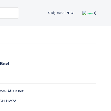
GİRİŞ YAP
/
ÜYE OL
 Bezi
senli Müslin Bezi
GHLNWZ6