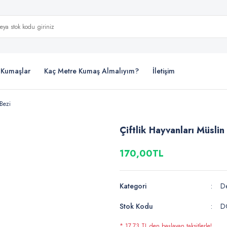
i Kumaşlar
Kaç Metre Kumaş Almalıyım?
İletişim
 Bezi
Çiftlik Hayvanları Müslin
170,00TL
Kategori
De
Stok Kodu
D
* 17,73 TL den başlayan taksitlerle!