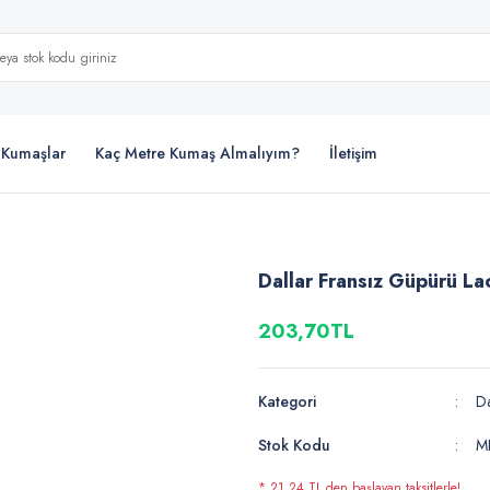
i Kumaşlar
Kaç Metre Kumaş Almalıyım?
İletişim
Dallar Fransız Güpürü La
203,70TL
Kategori
D
Stok Kodu
M
* 21,24 TL den başlayan taksitlerle!