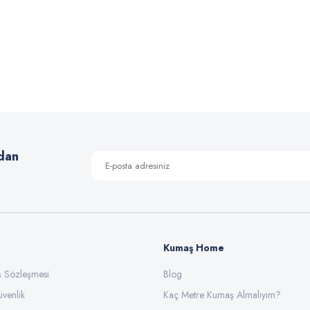
 yetersiz gördüğünüz noktaları öneri formunu kullanarak tarafımıza iletebilirsiniz
Bu ürüne ilk yorumu siz yapın!
Yorum Yaz
dan
Kumaş Home
ış Sözleşmesi
Gönder
Blog
üvenlik
Kaç Metre Kumaş Almalıyım?