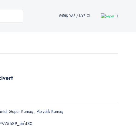
GİRİŞ YAP
/
ÜYE OL
civert
antel-Güpür Kumaş
,
Abiyelik Kumaş
PVZ5689_ebf480