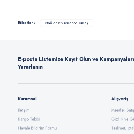
Bu ürünün fiyat bilgisi, resim, ürün açıklamalarında ve diğer konularda
Görüş ve önerileriniz için teşekkür ederiz.
Etiketler :
etnik desen romance kumaş
Ürün resmi kalitesiz, bozuk veya görüntülenemiyor.
Ürün açıklamasında eksik bilgiler bulunuyor.
Ürün bilgilerinde hatalar bulunuyor.
E-posta Listemize Kayıt Olun ve Kampanyalar
Ürün fiyatı diğer sitelerden daha pahalı.
Yararlanın
Bu ürüne benzer farklı alternatifler olmalı.
Kurumsal
Alışveriş
İletişim
Mesafeli Sat
Kargo Takibi
Gizlilik ve G
Havale Bildirim Formu
Teslimat, İpta