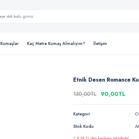
i Kumaşlar
Kaç Metre Kumaş Almalıyım?
İletişim
Etnik Desen Romance K
130,00TL
90,00TL
Kategori
Ou
Stok Kodu
A
* 9,38 TL den başlayan taksitlerle!