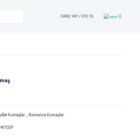
GİRİŞ YAP
/
ÜYE OL
umaş
tlet Kumaşlar
,
Romance Kumaşlar
HKY3SF