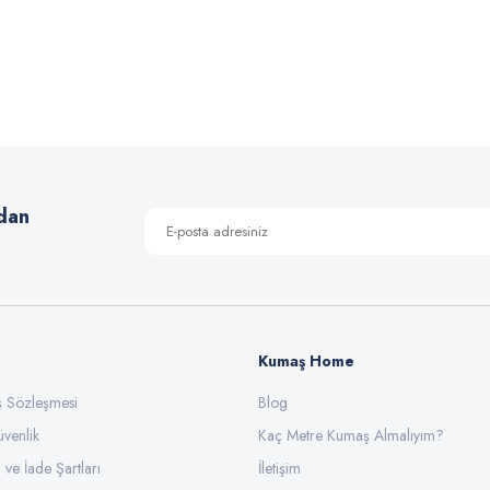
 yetersiz gördüğünüz noktaları öneri formunu kullanarak tarafımıza iletebilirsiniz
Bu ürüne ilk yorumu siz yapın!
Yorum Yaz
dan
Kumaş Home
ış Sözleşmesi
Gönder
Blog
üvenlik
Kaç Metre Kumaş Almalıyım?
l ve İade Şartları
İletişim