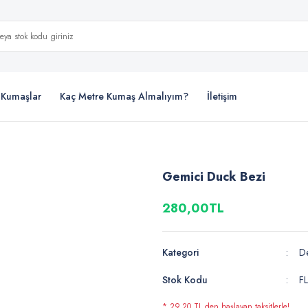
i Kumaşlar
Kaç Metre Kumaş Almalıyım?
İletişim
Gemici Duck Bezi
280,00TL
Kategori
De
Stok Kodu
F
* 29,20 TL den başlayan taksitlerle!