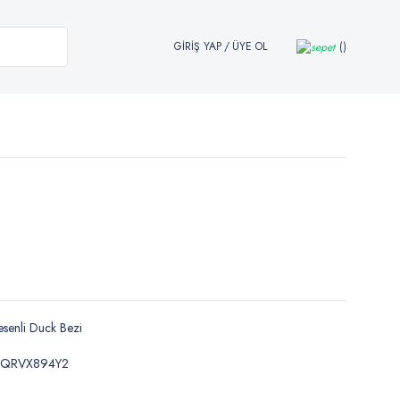
GİRİŞ YAP
/
ÜYE OL
senli Duck Bezi
LQRVX894Y2