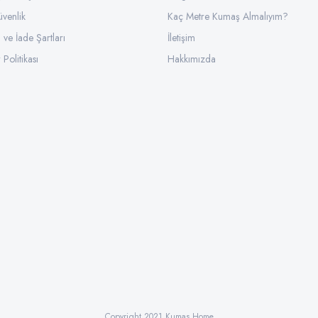
üvenlik
Kaç Metre Kumaş Almalıyım?
l ve İade Şartları
İletişim
 Politikası
Hakkımızda
Copyright 2021 Kumas Home