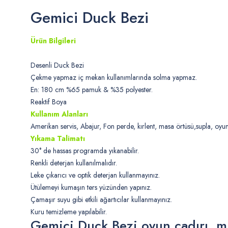
Gemici Duck Bezi
Ürün Bilgileri
Desenli Duck Bezi
Çekme yapmaz iç mekan kullanımlarında solma yapmaz.
En: 180 cm %65 pamuk & %35 polyester.
Reaktif Boya
Kullanım Alanları
Amerikan servis, Abajur, Fon perde, kırlent, masa örtüsü,supla, oyun ç
Yıkama Talimatı
30° de hassas programda yıkanabilir.
Renkli deterjan kullanılmalıdır.
Leke çıkarıcı ve optik deterjan kullanmayınız.
Ütülemeyi kumaşın ters yüzünden yapınız.
Çamaşır suyu gibi etkili ağartıcılar kullanmayınız.
Kuru temizleme yapılabilir.
Gemici Duck Bezi oyun çadırı, min