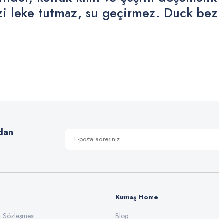
zi leke tutmaz, su geçirmez. Duck bezi 
 yetersiz gördüğünüz noktaları öneri formunu kullanarak tarafımıza iletebilirsiniz
Bu ürüne ilk yorumu siz yapın!
Yorum Yaz
dan
Kumaş Home
ış Sözleşmesi
Gönder
Blog