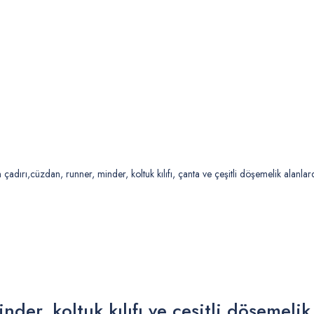
adırı,cüzdan, runner, minder, koltuk kılıfı, çanta ve çeşitli döşemelik alanlarda
der, koltuk kılıfı ve çeşitli döşemelik