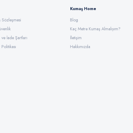
Kumaş Home
ış Sözleşmesi
Gönder
Blog
üvenlik
Kaç Metre Kumaş Almalıyım?
l ve İade Şartları
İletişim
 Politikası
Hakkımızda