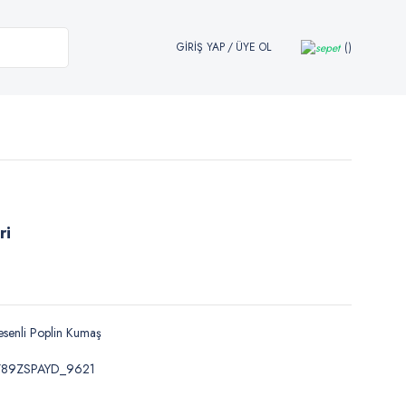
GİRİŞ YAP
/
ÜYE OL
ri
senli Poplin Kumaş
789ZSPAYD_9621