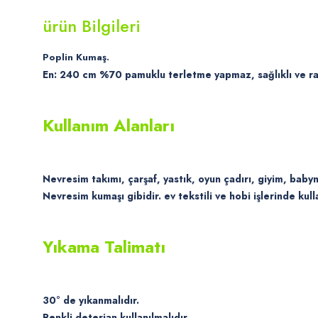
ürün Bilgileri
Poplin Kumaş.
En: 240 cm %70 pamuklu terletme yapmaz, sağlıklı ve rah
Kullanım Alanları
Nevresim takımı, çarşaf, yastık, oyun çadırı, giyim, bab
Nevresim kumaşı gibidir. ev tekstili ve hobi işlerinde kulla
Yıkama Talimatı
30° de yıkanmalıdır.
Renkli deterjan kullanılmalıdır.