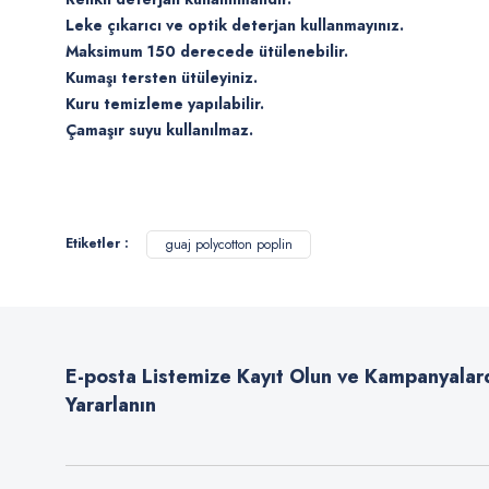
Leke çıkarıcı ve optik deterjan kullanmayınız.
Maksimum 150 derecede ütülenebilir.
Kumaşı tersten ütüleyiniz.
Kuru temizleme yapılabilir.
Çamaşır suyu kullanılmaz.
Bu ürünün fiyat bilgisi, resim, ürün açıklamalarında ve diğer konularda
Görüş ve önerileriniz için teşekkür ederiz.
Etiketler :
guaj polycotton poplin
Ürün resmi kalitesiz, bozuk veya görüntülenemiyor.
Ürün açıklamasında eksik bilgiler bulunuyor.
Ürün bilgilerinde hatalar bulunuyor.
E-posta Listemize Kayıt Olun ve Kampanyalar
Ürün fiyatı diğer sitelerden daha pahalı.
Yararlanın
Bu ürüne benzer farklı alternatifler olmalı.