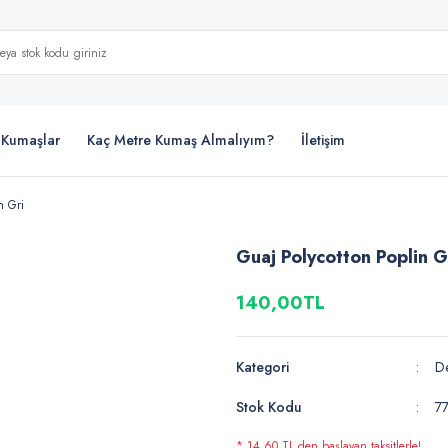
i Kumaşlar
Kaç Metre Kumaş Almalıyım?
İletişim
n Gri
Guaj Polycotton Poplin G
140,00TL
Kategori
De
Stok Kodu
7
* 14,60 TL den başlayan taksitlerle!