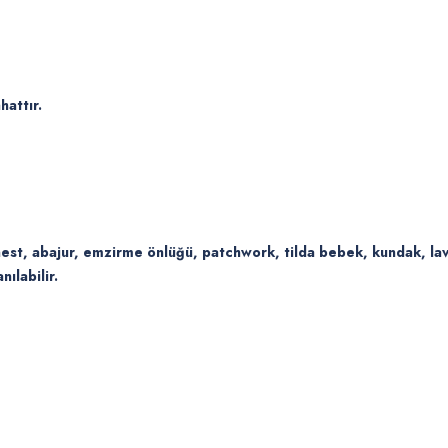
attır.
ynest, abajur, emzirme önlüğü, patchwork, tilda bebek, kundak, la
nılabilir.