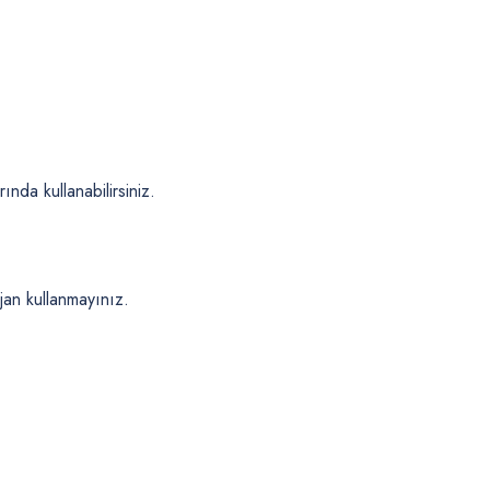
ında kullanabilirsiniz.
rjan kullanmayınız.
 yetersiz gördüğünüz noktaları öneri formunu kullanarak tarafımıza iletebilirsiniz
Bu ürüne ilk yorumu siz yapın!