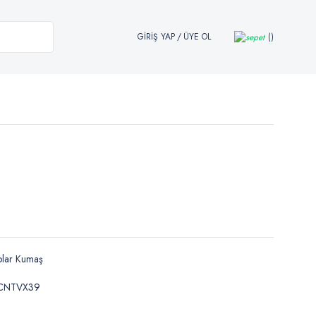
GİRİŞ YAP
/
ÜYE OL
olar Kumaş
CNTVX39