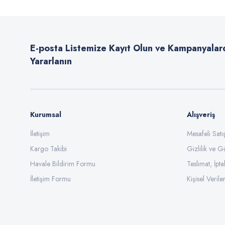
Ürün açıklamasında eksik bilgiler bulunuyor.
Ürün bilgilerinde hatalar bulunuyor.
E-posta Listemize Kayıt Olun ve Kampanyalar
Ürün fiyatı diğer sitelerden daha pahalı.
Yararlanın
Bu ürüne benzer farklı alternatifler olmalı.
Kurumsal
Alışveriş
İletişim
Mesafeli Sat
Kargo Takibi
Gizlilik ve G
Havale Bildirim Formu
Teslimat, İpta
İletişim Formu
Kişisel Veriler