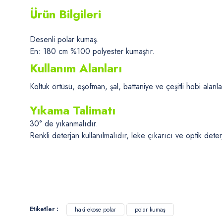
Ürün Bilgileri
Desenli polar kumaş.
En: 180 cm %100 polyester kumaştır.
Kullanım Alanları
Koltuk örtüsü, eşofman, şal, battaniye ve çeşitli hobi alanlar
Yıkama Talimatı
30° de yıkanmalıdır.
Renkli deterjan kullanılmalıdır, leke çıkarıcı ve optik dete
Bu ürünün fiyat bilgisi, resim, ürün açıklamalarında ve diğer konularda
Görüş ve önerileriniz için teşekkür ederiz.
Etiketler :
haki ekose polar
polar kumaş
Ürün resmi kalitesiz, bozuk veya görüntülenemiyor.