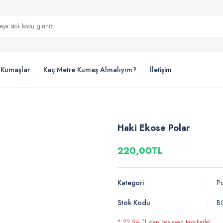
i Kumaşlar
Kaç Metre Kumaş Almalıyım?
İletişim
Haki Ekose Polar
220,00TL
Kategori
P
Stok Kodu
B
* 22,94 TL den başlayan taksitlerle!