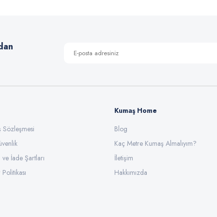
Yorum Yaz
dan
Kumaş Home
ış Sözleşmesi
Gönder
Blog
üvenlik
Kaç Metre Kumaş Almalıyım?
l ve İade Şartları
İletişim
 Politikası
Hakkımızda