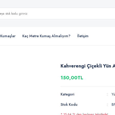
i Kumaşlar
Kaç Metre Kumaş Almalıyım?
İletişim
Kahverengi Çiçekli Yün 
150,00TL
Kategori
Y
Stok Kodu
B
* 15,64 TL den başlayan taksitlerle!