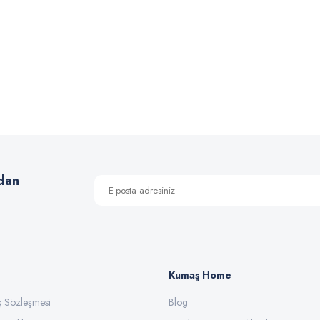
 yetersiz gördüğünüz noktaları öneri formunu kullanarak tarafımıza iletebilirsiniz
Bu ürüne ilk yorumu siz yapın!
Yorum Yaz
dan
Kumaş Home
ış Sözleşmesi
Gönder
Blog