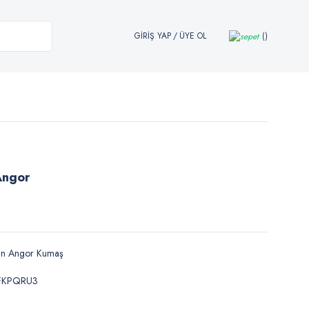
GİRİŞ YAP
/
ÜYE OL
Angor
ün Angor Kumaş
FKPQRU3