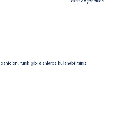
Taksit Seçenekleri
ntolon, tunik gibi alanlarda kullanabilirsiniz.