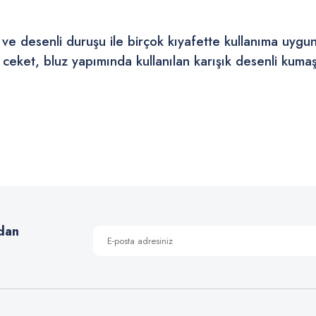
ık ve desenli duruşu ile birçok kıyafette kullanıma uygu
ceket, bluz yapımında kullanılan karışık desenli kumaş
 yetersiz gördüğünüz noktaları öneri formunu kullanarak tarafımıza iletebilirsiniz
Bu ürüne ilk yorumu siz yapın!
Yorum Yaz
dan