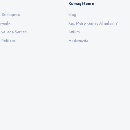
Kumaş Home
ış Sözleşmesi
Gönder
Blog
üvenlik
Kaç Metre Kumaş Almalıyım?
l ve İade Şartları
İletişim
 Politikası
Hakkımızda