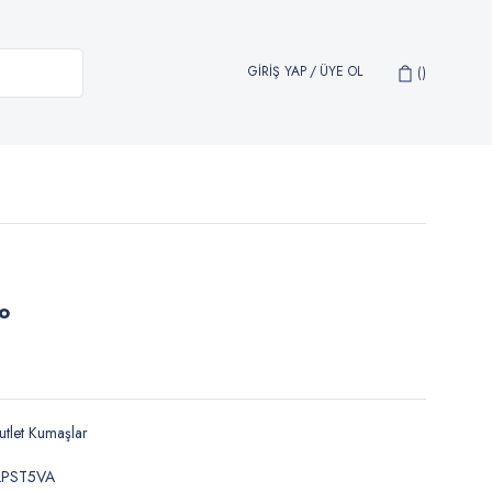
GİRİŞ YAP
/
ÜYE OL
ko
tlet Kumaşlar
LPST5VA