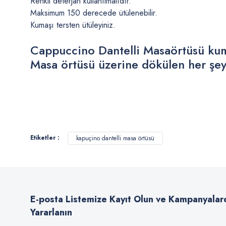
Renkli deterjan kullanılmalıdır.
Maksimum 150 derecede ütülenebilir.
Kumaşı tersten ütüleyiniz.
Cappuccino Dantelli Masaörtüsü kumaş
Masa örtüsü üzerine dökülen her şey
Bu ürünün fiyat bilgisi, resim, ürün açıklamalarında ve diğer konularda
Görüş ve önerileriniz için teşekkür ederiz.
Etiketler :
kapuçino dantelli masa örtüsü
Ürün resmi kalitesiz, bozuk veya görüntülenemiyor.
Ürün açıklamasında eksik bilgiler bulunuyor.
Ürün bilgilerinde hatalar bulunuyor.
E-posta Listemize Kayıt Olun ve Kampanyalar
Ürün fiyatı diğer sitelerden daha pahalı.
Yararlanın
Bu ürüne benzer farklı alternatifler olmalı.