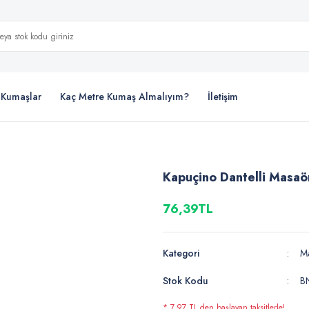
i Kumaşlar
Kaç Metre Kumaş Almalıyım?
İletişim
Kapuçino Dantelli Masaö
76,39TL
Kategori
M
Stok Kodu
B
* 7,97 TL den başlayan taksitlerle!