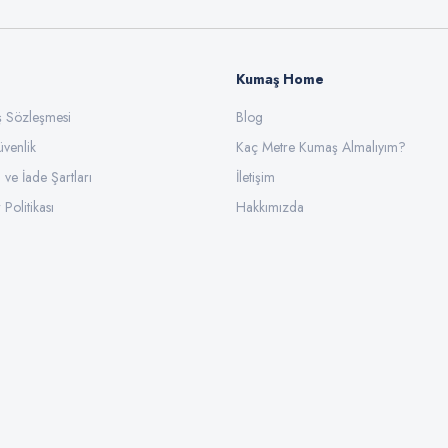
Kumaş Home
ış Sözleşmesi
Gönder
Blog
üvenlik
Kaç Metre Kumaş Almalıyım?
l ve İade Şartları
İletişim
 Politikası
Hakkımızda