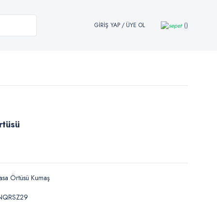
GİRİŞ YAP
/
ÜYE OL
rtüsü
asa Örtüsü Kumaş
NQRSZ29