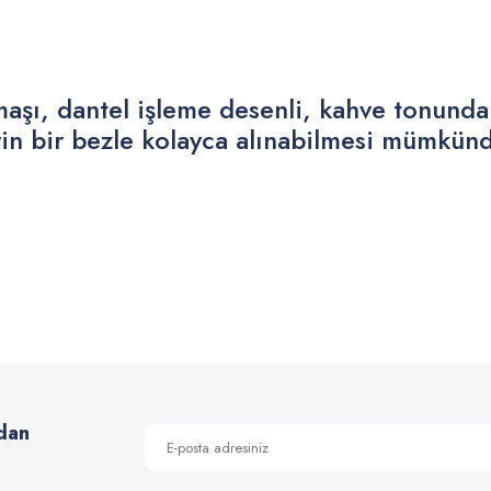
ı, dantel işleme desenli, kahve tonunda k
in bir bezle kolayca alınabilmesi mümkünd
 yetersiz gördüğünüz noktaları öneri formunu kullanarak tarafımıza iletebilirsiniz
Bu ürüne ilk yorumu siz yapın!
Yorum Yaz
dan