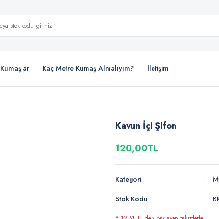
i Kumaşlar
Kaç Metre Kumaş Almalıyım?
İletişim
Kavun İçi Şifon
120,00TL
Kategori
Mu
Stok Kodu
B
* 12,51 TL den başlayan taksitlerle!