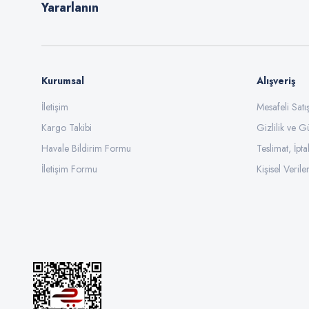
Yararlanın
Bu ürüne benzer farklı alternatifler olmalı.
Kurumsal
Alışveriş
İletişim
Mesafeli Sat
Kargo Takibi
Gizlilik ve G
Havale Bildirim Formu
Teslimat, İpta
İletişim Formu
Kişisel Veriler