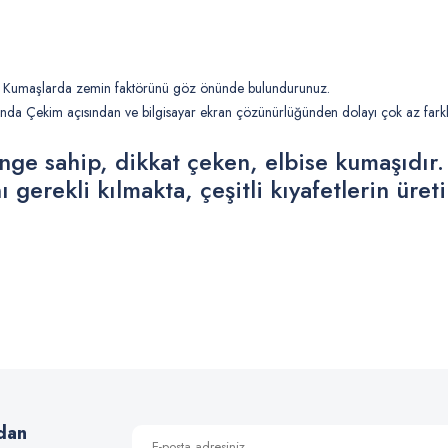
nk Kumaşlarda zemin faktörünü göz önünde bulundurunuz.
da Çekim açısından ve bilgisayar ekran çözünürlüğünden dolayı çok az farklılı
enge sahip, dikkat çeken, elbise kumaşıdır. 
nı gerekli kılmakta, çeşitli kıyafetlerin üre
 yetersiz gördüğünüz noktaları öneri formunu kullanarak tarafımıza iletebilirsiniz
Bu ürüne ilk yorumu siz yapın!
Yorum Yaz
dan