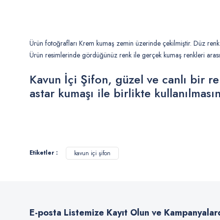
Ürün fotoğrafları Krem kumaş zemin üzerinde çekilmiştir. Düz re
Ürün resimlerinde gördüğünüz renk ile gerçek kumaş renkleri arasın
Kavun İçi Şifon, güzel ve canlı bir r
astar kumaşı ile birlikte kullanılması
Bu ürünün fiyat bilgisi, resim, ürün açıklamalarında ve diğer konularda
Görüş ve önerileriniz için teşekkür ederiz.
Etiketler :
kavun içi şifon
Ürün resmi kalitesiz, bozuk veya görüntülenemiyor.
Ürün açıklamasında eksik bilgiler bulunuyor.
Ürün bilgilerinde hatalar bulunuyor.
E-posta Listemize Kayıt Olun ve Kampanyalar
Ürün fiyatı diğer sitelerden daha pahalı.