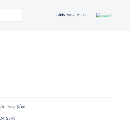
GİRİŞ YAP
/
ÜYE OL
lti - Krep Şifon
KNT2345