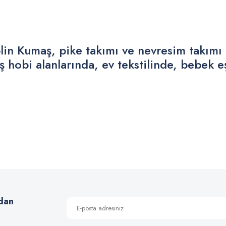
lin Kumaş, pike takımı ve nevresim takımı
 hobi alanlarında, ev tekstilinde, bebek e
 yetersiz gördüğünüz noktaları öneri formunu kullanarak tarafımıza iletebilirsiniz
Bu ürüne ilk yorumu siz yapın!
Yorum Yaz
dan