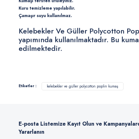
Kumaşı tersten ütüleyiniz.
Kuru temizleme yapılabilir.
Çamaşır suyu kullanılmaz.
Kelebekler Ve Güller Polycotton Pop
yapımında kullanılmaktadır. Bu kumaş
edilmektedir.
Bu ürünün fiyat bilgisi, resim, ürün açıklamalarında ve diğer konularda
Görüş ve önerileriniz için teşekkür ederiz.
Etiketler :
kelebekler ve güller polycotton poplin kumaş
Ürün resmi kalitesiz, bozuk veya görüntülenemiyor.
Ürün açıklamasında eksik bilgiler bulunuyor.
Ürün bilgilerinde hatalar bulunuyor.
E-posta Listemize Kayıt Olun ve Kampanyalar
Ürün fiyatı diğer sitelerden daha pahalı.
Yararlanın
Bu ürüne benzer farklı alternatifler olmalı.