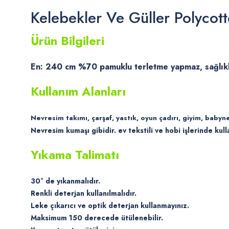
Kelebekler Ve Güller Polycot
Ürün Bilgileri
En: 240 cm %70 pamuklu terletme yapmaz, sağlıklı
Kullanım Alanları
Nevresim takımı, çarşaf, yastık, oyun çadırı, giyim, baby
Nevresim kumaşı gibidir. ev tekstili ve hobi işlerinde kulla
Yıkama Talimatı
30° de yıkanmalıdır.
Renkli deterjan kullanılmalıdır.
Leke çıkarıcı ve optik deterjan kullanmayınız.
Maksimum 150 derecede ütülenebilir.