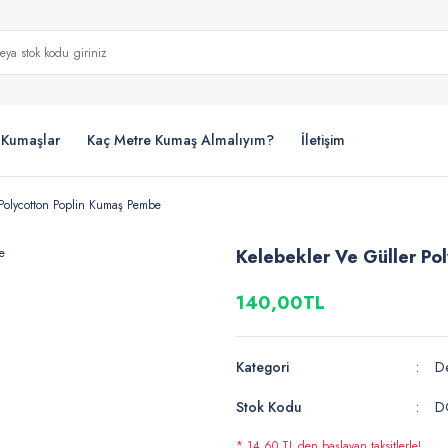
i Kumaşlar
Kaç Metre Kumaş Almalıyım?
İletişim
 Polycotton Poplin Kumaş Pembe
Kelebekler Ve Güller Po
140,00TL
Kategori
De
Stok Kodu
D
* 14,60 TL den başlayan taksitlerle!