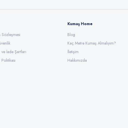
Kumaş Home
ış Sözleşmesi
Gönder
Blog
üvenlik
Kaç Metre Kumaş Almalıyım?
l ve İade Şartları
İletişim
 Politikası
Hakkımızda