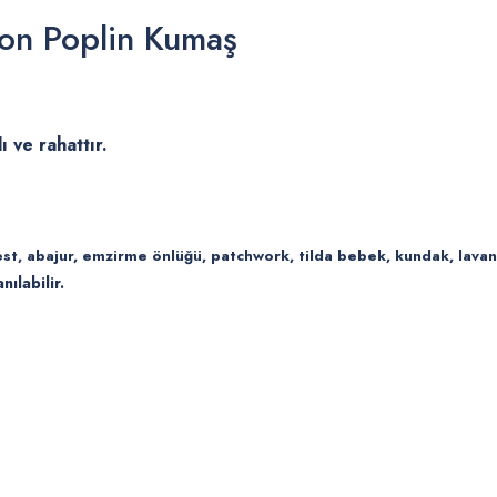
ton Poplin Kumaş
 ve rahattır.
nest, abajur, emzirme önlüğü, patchwork, tilda bebek, kundak, lava
nılabilir.