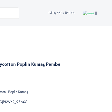
GİRİŞ YAP
/
ÜYE OL
lycotton Poplin Kumaş Pembe
senli Poplin Kumaş
GJPSWX2_98ba31