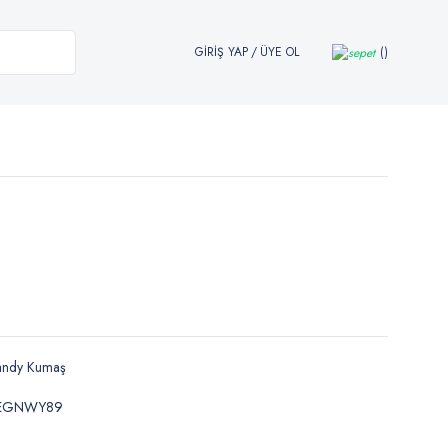
GİRİŞ YAP
/
ÜYE OL
andy Kumaş
EGNWY89