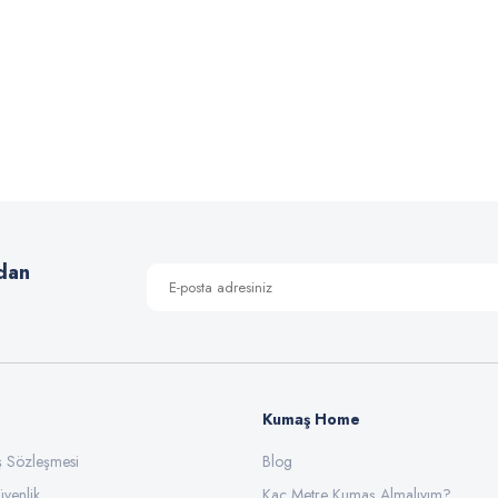
 yetersiz gördüğünüz noktaları öneri formunu kullanarak tarafımıza iletebilirsiniz
Bu ürüne ilk yorumu siz yapın!
Yorum Yaz
dan
Kumaş Home
ış Sözleşmesi
Gönder
Blog
üvenlik
Kaç Metre Kumaş Almalıyım?