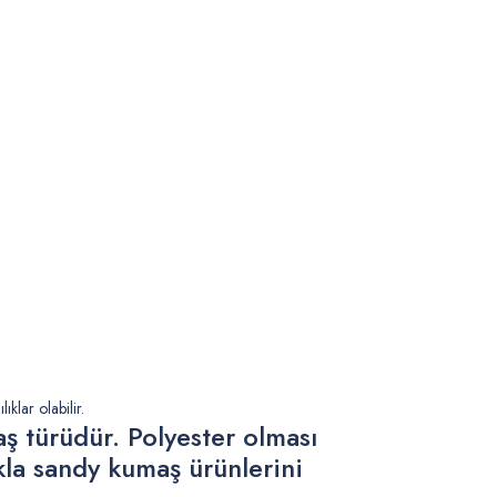
klar olabilir.
aş türüdür. Polyester olması
kla sandy kumaş ürünlerini