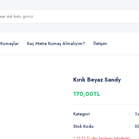
i Kumaşlar
Kaç Metre Kumaş Almalıyım?
İletişim
Kırık Beyaz Sandy
170,00TL
Kategori
S
Stok Kodu
B
* 17,73 TL den başlayan taksitlerle!