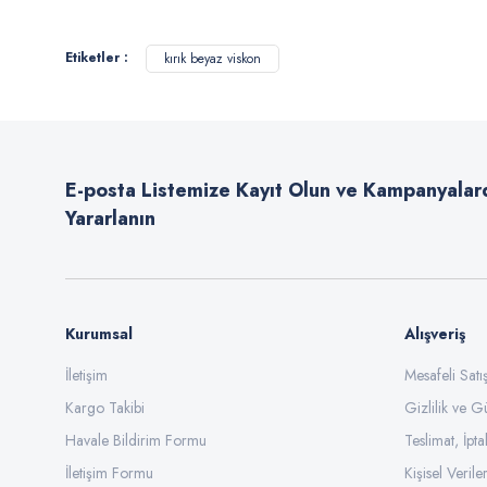
Görüş ve önerileriniz için teşekkür ederiz.
Etiketler :
kırık beyaz viskon
Ürün resmi kalitesiz, bozuk veya görüntülenemiyor.
Ürün açıklamasında eksik bilgiler bulunuyor.
Ürün bilgilerinde hatalar bulunuyor.
E-posta Listemize Kayıt Olun ve Kampanyalar
Ürün fiyatı diğer sitelerden daha pahalı.
Yararlanın
Bu ürüne benzer farklı alternatifler olmalı.
Kurumsal
Alışveriş
İletişim
Mesafeli Sat
Kargo Takibi
Gizlilik ve G
Havale Bildirim Formu
Teslimat, İpta
İletişim Formu
Kişisel Veriler