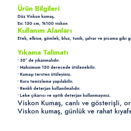
Ürün Bilgileri
Düz Viskon kumaş.
En: 150 cm, %100 viskon
Kullanım Alanları
Etek, elbise, gömlek, bluz, tunik, şalvar ve picama gibi g
Yıkama Talimatı
• 30° de yıkanmalıdır.
• Maksimum 150 derecede ütülenebilir.
• Kumaşı tersten ütüleyiniz.
• Kuru temizleme yapılabilir.
• Renkli deterjan kullanılmalıdır.
• Leke çıkarıcı ve optik deterjan kullanmayınız.
Viskon Kumaş, canlı ve gösterişli, ori
Viskon kumaş, günlük ve rahat kıyafet
Bu ürünün fiyat bilgisi, resim, ürün açıklamalarında ve diğer konularda