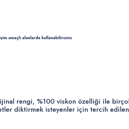
iyim amaçlı alanlarda kullanabilirsiniz
jinal rengi, %100 viskon özelliği ile birçok
ler diktirmek isteyenler için tercih edile
 yetersiz gördüğünüz noktaları öneri formunu kullanarak tarafımıza iletebilirsiniz