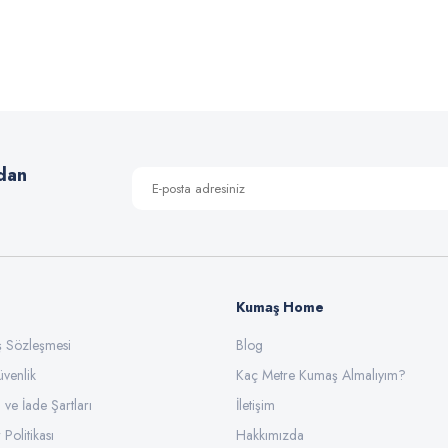
Bu ürüne ilk yorumu siz yapın!
Yorum Yaz
dan
Kumaş Home
ış Sözleşmesi
Gönder
Blog
üvenlik
Kaç Metre Kumaş Almalıyım?
l ve İade Şartları
İletişim
 Politikası
Hakkımızda