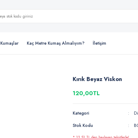
i Kumaşlar
Kaç Metre Kumaş Almalıyım?
İletişim
Kırık Beyaz Viskon
120,00TL
Kategori
D
Stok Kodu
B
* 12,51 TL den başlayan taksitlerle!