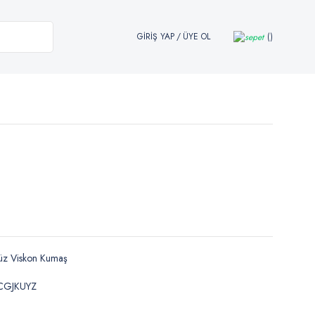
GİRİŞ YAP
/
ÜYE OL
üz Viskon Kumaş
CGJKUYZ