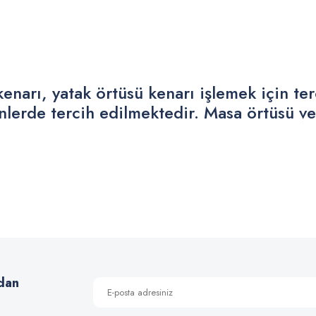
kenarı, yatak örtüsü kenarı işlemek için t
rünlerde tercih edilmektedir. Masa örtüsü ve
 yetersiz gördüğünüz noktaları öneri formunu kullanarak tarafımıza iletebilirsiniz
Bu ürüne ilk yorumu siz yapın!
Yorum Yaz
dan