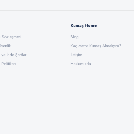
Kumaş Home
ış Sözleşmesi
Blog
üvenlik
Gönder
Kaç Metre Kumaş Almalıyım?
l ve İade Şartları
İletişim
 Politikası
Hakkımızda