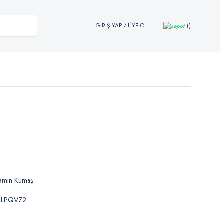
GİRİŞ YAP
/
ÜYE OL
tamin Kumaş
KLPQVZ2