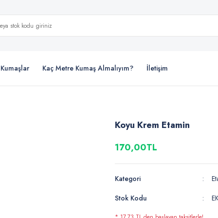
i Kumaşlar
Kaç Metre Kumaş Almalıyım?
İletişim
Koyu Krem Etamin
170,00TL
Kategori
E
Stok Kodu
E
* 17,73 TL den başlayan taksitlerle!