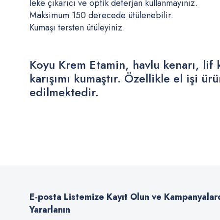
leke çıkarıcı ve optik deterjan kullanmayınız.
Maksimum 150 derecede ütülenebilir.
Kumaşı tersten ütüleyiniz.
Koyu Krem Etamin, havlu kenarı, lif 
karışımı kumaştır. Özellikle el işi ü
edilmektedir.
Bu ürünün fiyat bilgisi, resim, ürün açıklamalarında ve diğer konularda
Görüş ve önerileriniz için teşekkür ederiz.
Ürün resmi kalitesiz, bozuk veya görüntülenemiyor.
Ürün açıklamasında eksik bilgiler bulunuyor.
E-posta Listemize Kayıt Olun ve Kampanyalar
Ürün bilgilerinde hatalar bulunuyor.
Yararlanın
Ürün fiyatı diğer sitelerden daha pahalı.