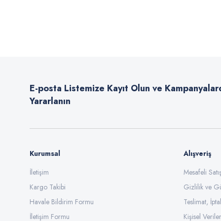
Bu ürünün fiyat bilgisi, resim, ürün açıklamalarında ve diğer konularda
Görüş ve önerileriniz için teşekkür ederiz.
Ürün resmi kalitesiz, bozuk veya görüntülenemiyor.
Ürün açıklamasında eksik bilgiler bulunuyor.
E-posta Listemize Kayıt Olun ve Kampanyalar
Ürün bilgilerinde hatalar bulunuyor.
Yararlanın
Ürün fiyatı diğer sitelerden daha pahalı.
Bu ürüne benzer farklı alternatifler olmalı.
Kurumsal
Alışveriş
İletişim
Mesafeli Sat
Kargo Takibi
Gizlilik ve G
Havale Bildirim Formu
Teslimat, İpta
İletişim Formu
Kişisel Veriler