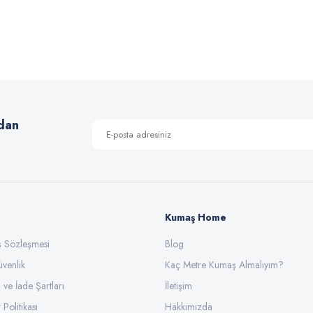
 yetersiz gördüğünüz noktaları öneri formunu kullanarak tarafımıza iletebilirsiniz
Bu ürüne ilk yorumu siz yapın!
Yorum Yaz
dan
Kumaş Home
ış Sözleşmesi
Blog
üvenlik
Gönder
Kaç Metre Kumaş Almalıyım?
l ve İade Şartları
İletişim
 Politikası
Hakkımızda