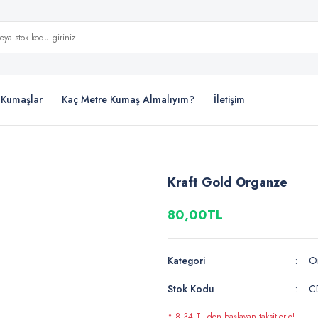
i Kumaşlar
Kaç Metre Kumaş Almalıyım?
İletişim
Kraft Gold Organze
80,00TL
Kategori
O
Stok Kodu
C
* 8,34 TL den başlayan taksitlerle!