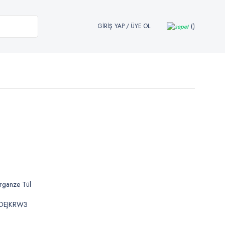
GİRİŞ YAP
/
ÜYE OL
rganze Tül
DEJKRW3