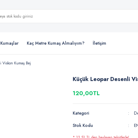
i Kumaşlar
Kaç Metre Kumaş Almalıyım?
İletişim
i Viskon Kumaş Bej
Küçük Leopar Desenli V
120,00TL
Kategori
De
Stok Kodu
E
* 12,51 TL den başlayan taksitlerle!