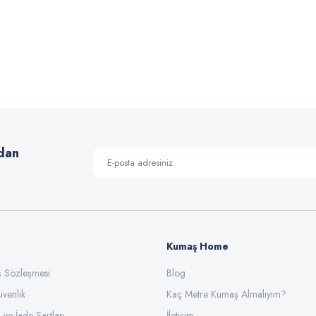
 yetersiz gördüğünüz noktaları öneri formunu kullanarak tarafımıza iletebilirsiniz
Bu ürüne ilk yorumu siz yapın!
Yorum Yaz
dan
Kumaş Home
ış Sözleşmesi
Gönder
Blog
üvenlik
Kaç Metre Kumaş Almalıyım?
l ve İade Şartları
İletişim