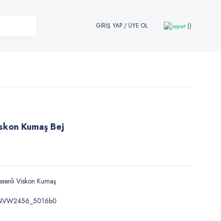
GİRİŞ YAP
/
ÜYE OL
iskon Kumaş Bej
senli Viskon Kumaş
NVW2456_5016b0