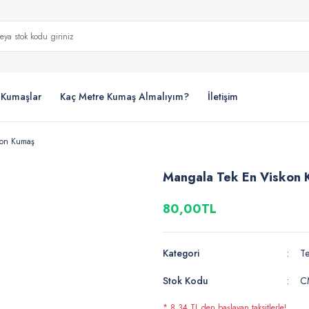
i Kumaşlar
Kaç Metre Kumaş Almalıyım?
İletişim
kon Kumaş
Mangala Tek En Viskon 
80,00TL
Kategori
Te
Stok Kodu
C
* 8,34 TL den başlayan taksitlerle!