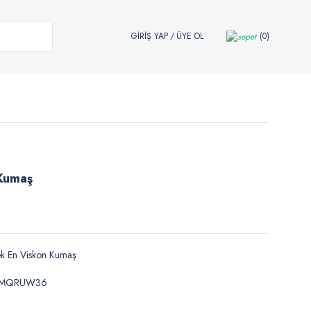
GİRİŞ YAP
/
ÜYE OL
0
Kumaş
k En Viskon Kumaş
MQRUW36