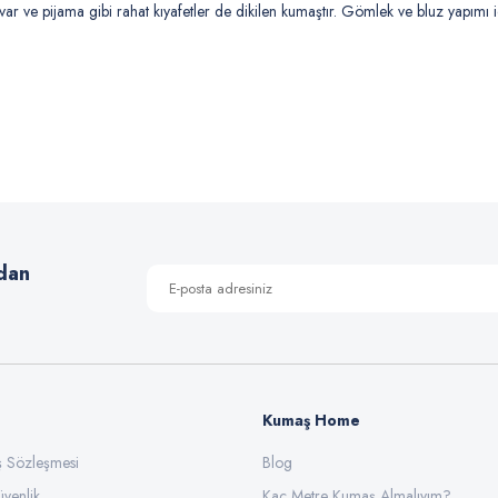
var ve pijama gibi rahat kıyafetler de dikilen kumaştır. Gömlek ve bluz yapımı i
 yetersiz gördüğünüz noktaları öneri formunu kullanarak tarafımıza iletebilirsiniz
Bu ürüne ilk yorumu siz yapın!
Yorum Yaz
dan
Kumaş Home
ış Sözleşmesi
Gönder
Blog
üvenlik
Kaç Metre Kumaş Almalıyım?