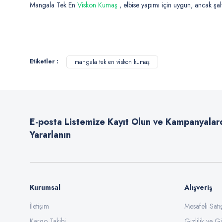
Mangala Tek En
Viskon Kumaş
, elbise yapımı için uygun, ancak şal
Bu ürünün fiyat bilgisi, resim, ürün açıklamalarında ve diğer konularda
Görüş ve önerileriniz için teşekkür ederiz.
Etiketler :
mangala tek en viskon kumaş
Ürün resmi kalitesiz, bozuk veya görüntülenemiyor.
Ürün açıklamasında eksik bilgiler bulunuyor.
Ürün bilgilerinde hatalar bulunuyor.
E-posta Listemize Kayıt Olun ve Kampanyalar
Ürün fiyatı diğer sitelerden daha pahalı.
Yararlanın
Bu ürüne benzer farklı alternatifler olmalı.
Kurumsal
Alışveriş
İletişim
Mesafeli Sat
Kargo Takibi
Gizlilik ve G