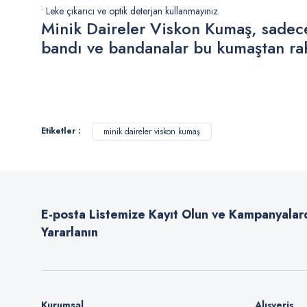
• Leke çıkarıcı ve optik deterjan kullanmayınız.
Minik Daireler Viskon Kumaş, sadece k
bandı ve bandanalar bu kumaştan raha
Bu ürünün fiyat bilgisi, resim, ürün açıklamalarında ve diğer konularda
Görüş ve önerileriniz için teşekkür ederiz.
Etiketler :
minik daireler viskon kumaş
Ürün resmi kalitesiz, bozuk veya görüntülenemiyor.
Ürün açıklamasında eksik bilgiler bulunuyor.
Ürün bilgilerinde hatalar bulunuyor.
E-posta Listemize Kayıt Olun ve Kampanyalar
Ürün fiyatı diğer sitelerden daha pahalı.
Yararlanın
Bu ürüne benzer farklı alternatifler olmalı.
Kurumsal
Alışveriş