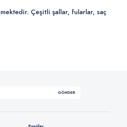
ktedir. Çeşitli şallar, fularlar, saç
.
GÖNDER
Popüler