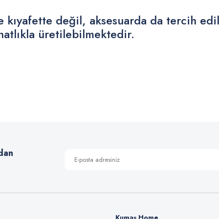
ıyafette değil, aksesuarda da tercih edilme
tlıkla üretilebilmektedir.
 yetersiz gördüğünüz noktaları öneri formunu kullanarak tarafımıza iletebilirsiniz
Bu ürüne ilk yorumu siz yapın!
Yorum Yaz
dan
Kumaş Home