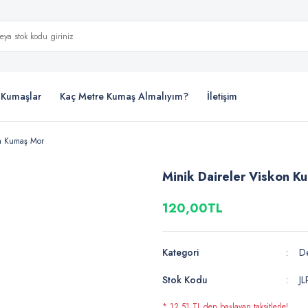
i Kumaşlar
Kaç Metre Kumaş Almalıyım?
İletişim
on Kumaş Mor
Minik Daireler Viskon K
120,00TL
Kategori
De
Stok Kodu
J
* 12,51 TL den başlayan taksitlerle!