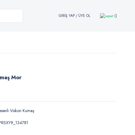
GİRİŞ YAP
/
ÜYE OL
umaş Mor
senli Viskon Kumaş
LPRSXY9_134781