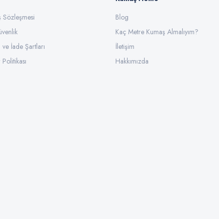
ış Sözleşmesi
Gönder
Blog
üvenlik
Kaç Metre Kumaş Almalıyım?
l ve İade Şartları
İletişim
 Politikası
Hakkımızda