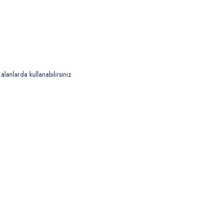
alanlarda kullanabilirsiniz
 yetersiz gördüğünüz noktaları öneri formunu kullanarak tarafımıza iletebilirsiniz
Bu ürüne ilk yorumu siz yapın!