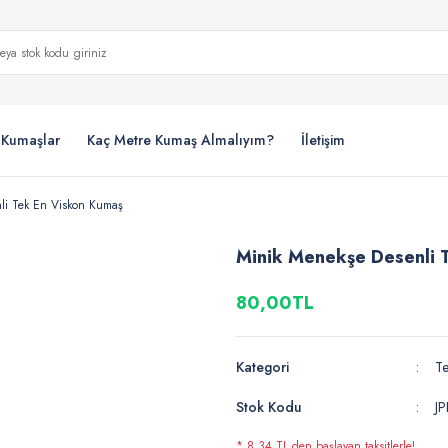
i Kumaşlar
Kaç Metre Kumaş Almalıyım?
İletişim
li Tek En Viskon Kumaş
Minik Menekşe Desenli 
80,00TL
Kategori
Te
Stok Kodu
J
* 8,34 TL den başlayan taksitlerle!