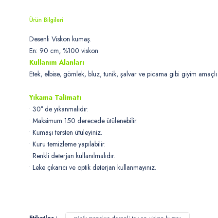
Ürün Bilgileri
Desenli Viskon kumaş.
En: 90 cm, %100 viskon
Kullanım Alanları
Etek, elbise, gömlek, bluz, tunik, şalvar ve picama gibi giyim amaçlı 
Yıkama Talimatı
• 30° de yıkanmalıdır.
• Maksimum 150 derecede ütülenebilir.
• Kumaşı tersten ütüleyiniz.
• Kuru temizleme yapılabilir.
• Renkli deterjan kullanılmalıdır.
• Leke çıkarıcı ve optik deterjan kullanmayınız.
Bu ürünün fiyat bilgisi, resim, ürün açıklamalarında ve diğer konularda
Görüş ve önerileriniz için teşekkür ederiz.