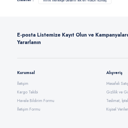
Etiketler :
minik menekşe desenli tek en viskon kumaş
Ürün resmi kalitesiz, bozuk veya görüntülenemiyor.
Ürün açıklamasında eksik bilgiler bulunuyor.
Ürün bilgilerinde hatalar bulunuyor.
E-posta Listemize Kayıt Olun ve Kampanyalar
Ürün fiyatı diğer sitelerden daha pahalı.
Yararlanın
Bu ürüne benzer farklı alternatifler olmalı.
Kurumsal
Alışveriş
İletişim
Mesafeli Sat
Kargo Takibi
Gizlilik ve G
Havale Bildirim Formu
Teslimat, İpta
İletişim Formu
Kişisel Veriler