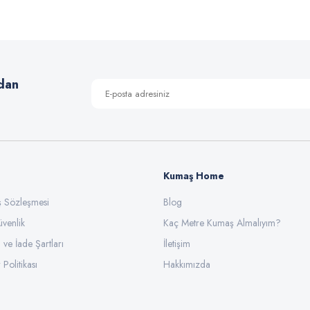
Yorum Yaz
dan
Kumaş Home
ış Sözleşmesi
Gönder
Blog
üvenlik
Kaç Metre Kumaş Almalıyım?
l ve İade Şartları
İletişim
 Politikası
Hakkımızda