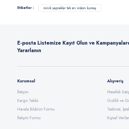
Etiketler :
minik yapraklar tek en viskon kumaş
Ürün resmi kalitesiz, bozuk veya görüntülenemiyor.
Ürün açıklamasında eksik bilgiler bulunuyor.
Ürün bilgilerinde hatalar bulunuyor.
E-posta Listemize Kayıt Olun ve Kampanyalar
Ürün fiyatı diğer sitelerden daha pahalı.
Yararlanın
Bu ürüne benzer farklı alternatifler olmalı.
Kurumsal
Alışveriş
İletişim
Mesafeli Sat
Kargo Takibi
Gizlilik ve G
Havale Bildirim Formu
Teslimat, İpta
İletişim Formu
Kişisel Veriler