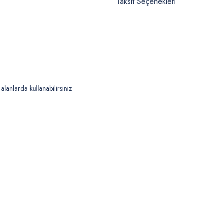
Taksit Seçenekleri
alanlarda kullanabilirsiniz
 yetersiz gördüğünüz noktaları öneri formunu kullanarak tarafımıza iletebilirsiniz
Bu ürüne ilk yorumu siz yapın!