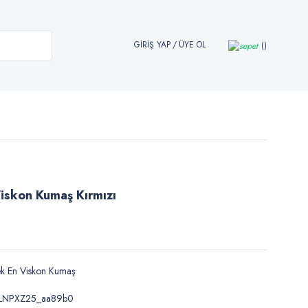
GİRİŞ YAP
/
ÜYE OL
Viskon Kumaş Kırmızı
k En Viskon Kumaş
LNPXZ25_aa89b0