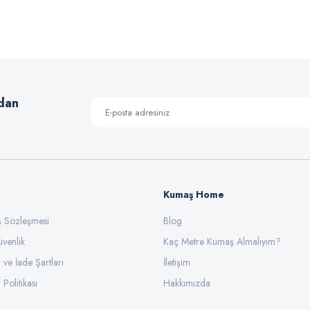
Yorum Yaz
dan
Kumaş Home
ış Sözleşmesi
Gönder
Blog
üvenlik
Kaç Metre Kumaş Almalıyım?
l ve İade Şartları
İletişim
 Politikası
Hakkımızda